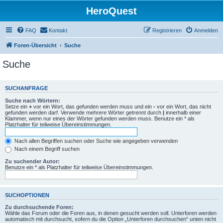
HeroQuest
FAQ
Kontakt
Registrieren
Anmelden
Foren-Übersicht
Suche
Suche
SUCHANFRAGE
Suche nach Wörtern:
Setze ein
+
vor ein Wort, das gefunden werden muss und ein
-
vor ein Wort, das nicht
gefunden werden darf. Verwende mehrere Wörter getrennt durch
|
innerhalb einer
Klammer, wenn nur eines der Wörter gefunden werden muss. Benutze ein * als
Platzhalter für teilweise Übereinstimmungen.
Nach allen Begriffen suchen oder Suche wie angegeben verwenden
Nach einem Begriff suchen
Zu suchender Autor:
Benutze ein * als Platzhalter für teilweise Übereinstimmungen.
SUCHOPTIONEN
Zu durchsuchende Foren:
Wähle das Forum oder die Foren aus, in denen gesucht werden soll. Unterforen werden
automatisch mit durchsucht, sofern du die Option „Unterforen durchsuchen“ unten nicht