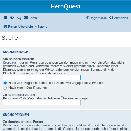
HeroQuest
FAQ
Kontakt
Registrieren
Anmelden
Foren-Übersicht
Suche
Suche
SUCHANFRAGE
Suche nach Wörtern:
Setze ein
+
vor ein Wort, das gefunden werden muss und ein
-
vor ein Wort, das nicht
gefunden werden darf. Verwende mehrere Wörter getrennt durch
|
innerhalb einer
Klammer, wenn nur eines der Wörter gefunden werden muss. Benutze ein * als
Platzhalter für teilweise Übereinstimmungen.
Nach allen Begriffen suchen oder Suche wie angegeben verwenden
Nach einem Begriff suchen
Zu suchender Autor:
Benutze ein * als Platzhalter für teilweise Übereinstimmungen.
SUCHOPTIONEN
Zu durchsuchende Foren:
Wähle das Forum oder die Foren aus, in denen gesucht werden soll. Unterforen werden
automatisch mit durchsucht, sofern du die Option „Unterforen durchsuchen“ unten nicht