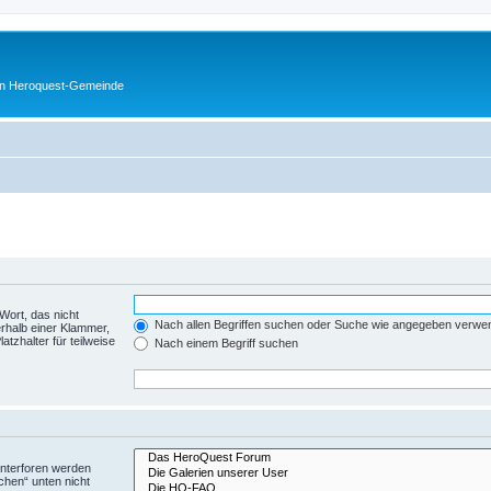
en Heroquest-Gemeinde
Wort, das nicht
Nach allen Begriffen suchen oder Suche wie angegeben verwe
rhalb einer Klammer,
tzhalter für teilweise
Nach einem Begriff suchen
Unterforen werden
chen“ unten nicht