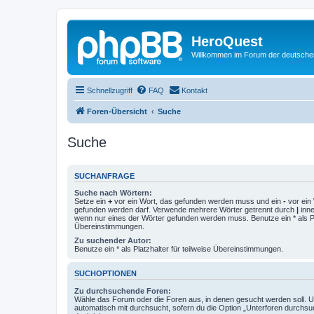
HeroQuest
Willkommen im Forum der deutsch
Schnellzugriff
FAQ
Kontakt
Foren-Übersicht
Suche
Suche
SUCHANFRAGE
Suche nach Wörtern:
Setze ein
+
vor ein Wort, das gefunden werden muss und ein
-
vor ein 
gefunden werden darf. Verwende mehrere Wörter getrennt durch
|
inne
wenn nur eines der Wörter gefunden werden muss. Benutze ein * als Pla
Übereinstimmungen.
Zu suchender Autor:
Benutze ein * als Platzhalter für teilweise Übereinstimmungen.
SUCHOPTIONEN
Zu durchsuchende Foren:
Wähle das Forum oder die Foren aus, in denen gesucht werden soll. 
automatisch mit durchsucht, sofern du die Option „Unterforen durchsu