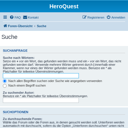
HeroQuest
FAQ
Kontakt
Registrieren
Anmelden
Foren-Übersicht
Suche
Suche
SUCHANFRAGE
Suche nach Wörtern:
Setze ein
+
vor ein Wort, das gefunden werden muss und ein
-
vor ein Wort, das nicht
gefunden werden darf. Verwende mehrere Wörter getrennt durch
|
innerhalb einer
Klammer, wenn nur eines der Wörter gefunden werden muss. Benutze ein * als
Platzhalter für teilweise Übereinstimmungen.
Nach allen Begriffen suchen oder Suche wie angegeben verwenden
Nach einem Begriff suchen
Zu suchender Autor:
Benutze ein * als Platzhalter für teilweise Übereinstimmungen.
SUCHOPTIONEN
Zu durchsuchende Foren:
Wähle das Forum oder die Foren aus, in denen gesucht werden soll. Unterforen werden
automatisch mit durchsucht, sofern du die Option „Unterforen durchsuchen“ unten nicht