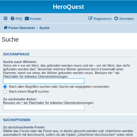
HeroQuest
FAQ
Kontakt
Registrieren
Anmelden
Foren-Übersicht
Suche
Suche
SUCHANFRAGE
Suche nach Wörtern:
Setze ein
+
vor ein Wort, das gefunden werden muss und ein
-
vor ein Wort, das nicht
gefunden werden darf. Verwende mehrere Wörter getrennt durch
|
innerhalb einer
Klammer, wenn nur eines der Wörter gefunden werden muss. Benutze ein * als
Platzhalter für teilweise Übereinstimmungen.
Nach allen Begriffen suchen oder Suche wie angegeben verwenden
Nach einem Begriff suchen
Zu suchender Autor:
Benutze ein * als Platzhalter für teilweise Übereinstimmungen.
SUCHOPTIONEN
Zu durchsuchende Foren:
Wähle das Forum oder die Foren aus, in denen gesucht werden soll. Unterforen werden
automatisch mit durchsucht, sofern du die Option „Unterforen durchsuchen“ unten nicht