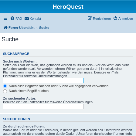
HeroQuest
FAQ
Kontakt
Registrieren
Anmelden
Foren-Übersicht
Suche
Suche
SUCHANFRAGE
Suche nach Wörtern:
Setze ein
+
vor ein Wort, das gefunden werden muss und ein
-
vor ein Wort, das nicht
gefunden werden darf. Verwende mehrere Wörter getrennt durch
|
innerhalb einer
Klammer, wenn nur eines der Wörter gefunden werden muss. Benutze ein * als
Platzhalter für teilweise Übereinstimmungen.
Nach allen Begriffen suchen oder Suche wie angegeben verwenden
Nach einem Begriff suchen
Zu suchender Autor:
Benutze ein * als Platzhalter für teilweise Übereinstimmungen.
SUCHOPTIONEN
Zu durchsuchende Foren:
Wähle das Forum oder die Foren aus, in denen gesucht werden soll. Unterforen werden
automatisch mit durchsucht, sofern du die Option „Unterforen durchsuchen“ unten nicht