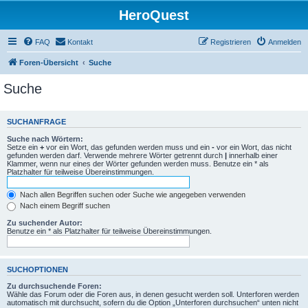
HeroQuest
FAQ
Kontakt
Registrieren
Anmelden
Foren-Übersicht
Suche
Suche
SUCHANFRAGE
Suche nach Wörtern:
Setze ein
+
vor ein Wort, das gefunden werden muss und ein
-
vor ein Wort, das nicht
gefunden werden darf. Verwende mehrere Wörter getrennt durch
|
innerhalb einer
Klammer, wenn nur eines der Wörter gefunden werden muss. Benutze ein * als
Platzhalter für teilweise Übereinstimmungen.
Nach allen Begriffen suchen oder Suche wie angegeben verwenden
Nach einem Begriff suchen
Zu suchender Autor:
Benutze ein * als Platzhalter für teilweise Übereinstimmungen.
SUCHOPTIONEN
Zu durchsuchende Foren:
Wähle das Forum oder die Foren aus, in denen gesucht werden soll. Unterforen werden
automatisch mit durchsucht, sofern du die Option „Unterforen durchsuchen“ unten nicht