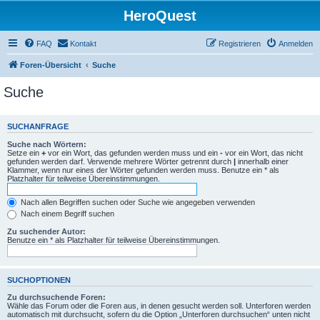
HeroQuest
FAQ
Kontakt
Registrieren
Anmelden
Foren-Übersicht
Suche
Suche
SUCHANFRAGE
Suche nach Wörtern:
Setze ein
+
vor ein Wort, das gefunden werden muss und ein
-
vor ein Wort, das nicht
gefunden werden darf. Verwende mehrere Wörter getrennt durch
|
innerhalb einer
Klammer, wenn nur eines der Wörter gefunden werden muss. Benutze ein * als
Platzhalter für teilweise Übereinstimmungen.
Nach allen Begriffen suchen oder Suche wie angegeben verwenden
Nach einem Begriff suchen
Zu suchender Autor:
Benutze ein * als Platzhalter für teilweise Übereinstimmungen.
SUCHOPTIONEN
Zu durchsuchende Foren:
Wähle das Forum oder die Foren aus, in denen gesucht werden soll. Unterforen werden
automatisch mit durchsucht, sofern du die Option „Unterforen durchsuchen“ unten nicht