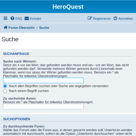
HeroQuest
FAQ
Kontakt
Registrieren
Anmelden
Foren-Übersicht
Suche
Suche
SUCHANFRAGE
Suche nach Wörtern:
Setze ein
+
vor ein Wort, das gefunden werden muss und ein
-
vor ein Wort, das nicht
gefunden werden darf. Verwende mehrere Wörter getrennt durch
|
innerhalb einer
Klammer, wenn nur eines der Wörter gefunden werden muss. Benutze ein * als
Platzhalter für teilweise Übereinstimmungen.
Nach allen Begriffen suchen oder Suche wie angegeben verwenden
Nach einem Begriff suchen
Zu suchender Autor:
Benutze ein * als Platzhalter für teilweise Übereinstimmungen.
SUCHOPTIONEN
Zu durchsuchende Foren:
Wähle das Forum oder die Foren aus, in denen gesucht werden soll. Unterforen werden
automatisch mit durchsucht, sofern du die Option „Unterforen durchsuchen“ unten nicht