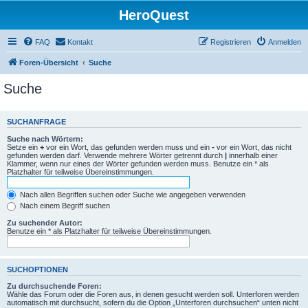
HeroQuest
FAQ
Kontakt
Registrieren
Anmelden
Foren-Übersicht
Suche
Suche
SUCHANFRAGE
Suche nach Wörtern:
Setze ein
+
vor ein Wort, das gefunden werden muss und ein
-
vor ein Wort, das nicht
gefunden werden darf. Verwende mehrere Wörter getrennt durch
|
innerhalb einer
Klammer, wenn nur eines der Wörter gefunden werden muss. Benutze ein * als
Platzhalter für teilweise Übereinstimmungen.
Nach allen Begriffen suchen oder Suche wie angegeben verwenden
Nach einem Begriff suchen
Zu suchender Autor:
Benutze ein * als Platzhalter für teilweise Übereinstimmungen.
SUCHOPTIONEN
Zu durchsuchende Foren:
Wähle das Forum oder die Foren aus, in denen gesucht werden soll. Unterforen werden
automatisch mit durchsucht, sofern du die Option „Unterforen durchsuchen“ unten nicht