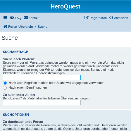
HeroQuest
FAQ
Kontakt
Registrieren
Anmelden
Foren-Übersicht
Suche
Suche
SUCHANFRAGE
Suche nach Wörtern:
Setze ein
+
vor ein Wort, das gefunden werden muss und ein
-
vor ein Wort, das nicht
gefunden werden darf. Verwende mehrere Wörter getrennt durch
|
innerhalb einer
Klammer, wenn nur eines der Wörter gefunden werden muss. Benutze ein * als
Platzhalter für teilweise Übereinstimmungen.
Nach allen Begriffen suchen oder Suche wie angegeben verwenden
Nach einem Begriff suchen
Zu suchender Autor:
Benutze ein * als Platzhalter für teilweise Übereinstimmungen.
SUCHOPTIONEN
Zu durchsuchende Foren:
Wähle das Forum oder die Foren aus, in denen gesucht werden soll. Unterforen werden
automatisch mit durchsucht, sofern du die Option „Unterforen durchsuchen“ unten nicht