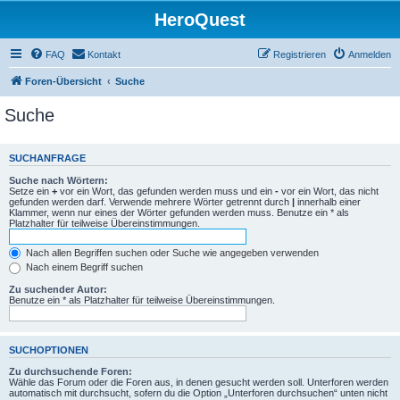
HeroQuest
FAQ
Kontakt
Registrieren
Anmelden
Foren-Übersicht
Suche
Suche
SUCHANFRAGE
Suche nach Wörtern:
Setze ein
+
vor ein Wort, das gefunden werden muss und ein
-
vor ein Wort, das nicht
gefunden werden darf. Verwende mehrere Wörter getrennt durch
|
innerhalb einer
Klammer, wenn nur eines der Wörter gefunden werden muss. Benutze ein * als
Platzhalter für teilweise Übereinstimmungen.
Nach allen Begriffen suchen oder Suche wie angegeben verwenden
Nach einem Begriff suchen
Zu suchender Autor:
Benutze ein * als Platzhalter für teilweise Übereinstimmungen.
SUCHOPTIONEN
Zu durchsuchende Foren:
Wähle das Forum oder die Foren aus, in denen gesucht werden soll. Unterforen werden
automatisch mit durchsucht, sofern du die Option „Unterforen durchsuchen“ unten nicht