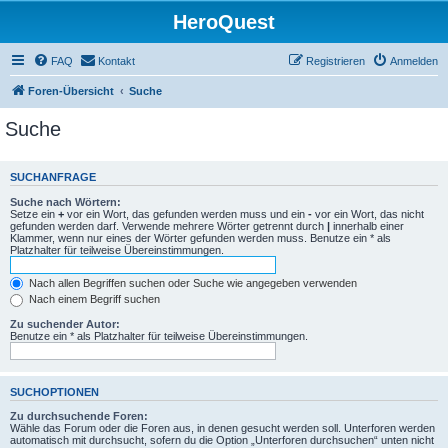
HeroQuest
FAQ
Kontakt
Registrieren
Anmelden
Foren-Übersicht
Suche
Suche
SUCHANFRAGE
Suche nach Wörtern:
Setze ein
+
vor ein Wort, das gefunden werden muss und ein
-
vor ein Wort, das nicht
gefunden werden darf. Verwende mehrere Wörter getrennt durch
|
innerhalb einer
Klammer, wenn nur eines der Wörter gefunden werden muss. Benutze ein * als
Platzhalter für teilweise Übereinstimmungen.
Nach allen Begriffen suchen oder Suche wie angegeben verwenden
Nach einem Begriff suchen
Zu suchender Autor:
Benutze ein * als Platzhalter für teilweise Übereinstimmungen.
SUCHOPTIONEN
Zu durchsuchende Foren:
Wähle das Forum oder die Foren aus, in denen gesucht werden soll. Unterforen werden
automatisch mit durchsucht, sofern du die Option „Unterforen durchsuchen“ unten nicht