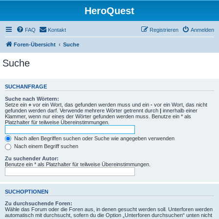
HeroQuest
FAQ
Kontakt
Registrieren
Anmelden
Foren-Übersicht
Suche
Suche
SUCHANFRAGE
Suche nach Wörtern:
Setze ein
+
vor ein Wort, das gefunden werden muss und ein
-
vor ein Wort, das nicht
gefunden werden darf. Verwende mehrere Wörter getrennt durch
|
innerhalb einer
Klammer, wenn nur eines der Wörter gefunden werden muss. Benutze ein * als
Platzhalter für teilweise Übereinstimmungen.
Nach allen Begriffen suchen oder Suche wie angegeben verwenden
Nach einem Begriff suchen
Zu suchender Autor:
Benutze ein * als Platzhalter für teilweise Übereinstimmungen.
SUCHOPTIONEN
Zu durchsuchende Foren:
Wähle das Forum oder die Foren aus, in denen gesucht werden soll. Unterforen werden
automatisch mit durchsucht, sofern du die Option „Unterforen durchsuchen“ unten nicht