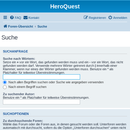
HeroQuest
FAQ
Kontakt
Registrieren
Anmelden
Foren-Übersicht
Suche
Suche
SUCHANFRAGE
Suche nach Wörtern:
Setze ein
+
vor ein Wort, das gefunden werden muss und ein
-
vor ein Wort, das nicht
gefunden werden darf. Verwende mehrere Wörter getrennt durch
|
innerhalb einer
Klammer, wenn nur eines der Wörter gefunden werden muss. Benutze ein * als
Platzhalter für teilweise Übereinstimmungen.
Nach allen Begriffen suchen oder Suche wie angegeben verwenden
Nach einem Begriff suchen
Zu suchender Autor:
Benutze ein * als Platzhalter für teilweise Übereinstimmungen.
SUCHOPTIONEN
Zu durchsuchende Foren:
Wähle das Forum oder die Foren aus, in denen gesucht werden soll. Unterforen werden
automatisch mit durchsucht, sofern du die Option „Unterforen durchsuchen“ unten nicht