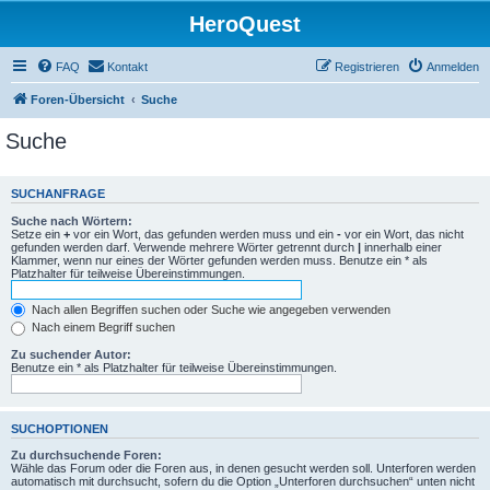
HeroQuest
FAQ
Kontakt
Registrieren
Anmelden
Foren-Übersicht
Suche
Suche
SUCHANFRAGE
Suche nach Wörtern:
Setze ein
+
vor ein Wort, das gefunden werden muss und ein
-
vor ein Wort, das nicht
gefunden werden darf. Verwende mehrere Wörter getrennt durch
|
innerhalb einer
Klammer, wenn nur eines der Wörter gefunden werden muss. Benutze ein * als
Platzhalter für teilweise Übereinstimmungen.
Nach allen Begriffen suchen oder Suche wie angegeben verwenden
Nach einem Begriff suchen
Zu suchender Autor:
Benutze ein * als Platzhalter für teilweise Übereinstimmungen.
SUCHOPTIONEN
Zu durchsuchende Foren:
Wähle das Forum oder die Foren aus, in denen gesucht werden soll. Unterforen werden
automatisch mit durchsucht, sofern du die Option „Unterforen durchsuchen“ unten nicht