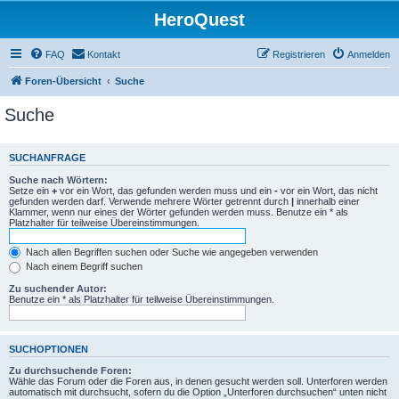
HeroQuest
FAQ
Kontakt
Registrieren
Anmelden
Foren-Übersicht
Suche
Suche
SUCHANFRAGE
Suche nach Wörtern:
Setze ein
+
vor ein Wort, das gefunden werden muss und ein
-
vor ein Wort, das nicht
gefunden werden darf. Verwende mehrere Wörter getrennt durch
|
innerhalb einer
Klammer, wenn nur eines der Wörter gefunden werden muss. Benutze ein * als
Platzhalter für teilweise Übereinstimmungen.
Nach allen Begriffen suchen oder Suche wie angegeben verwenden
Nach einem Begriff suchen
Zu suchender Autor:
Benutze ein * als Platzhalter für teilweise Übereinstimmungen.
SUCHOPTIONEN
Zu durchsuchende Foren:
Wähle das Forum oder die Foren aus, in denen gesucht werden soll. Unterforen werden
automatisch mit durchsucht, sofern du die Option „Unterforen durchsuchen“ unten nicht