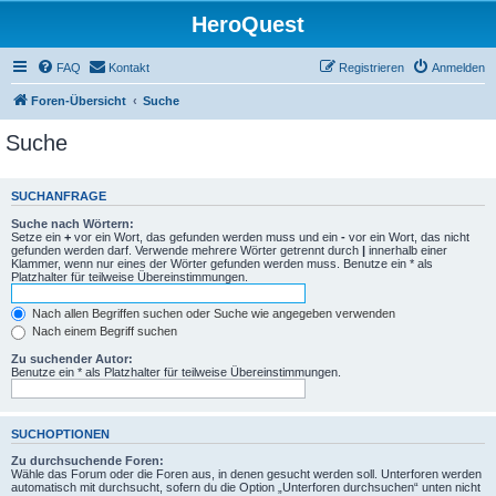
HeroQuest
FAQ
Kontakt
Registrieren
Anmelden
Foren-Übersicht
Suche
Suche
SUCHANFRAGE
Suche nach Wörtern:
Setze ein
+
vor ein Wort, das gefunden werden muss und ein
-
vor ein Wort, das nicht
gefunden werden darf. Verwende mehrere Wörter getrennt durch
|
innerhalb einer
Klammer, wenn nur eines der Wörter gefunden werden muss. Benutze ein * als
Platzhalter für teilweise Übereinstimmungen.
Nach allen Begriffen suchen oder Suche wie angegeben verwenden
Nach einem Begriff suchen
Zu suchender Autor:
Benutze ein * als Platzhalter für teilweise Übereinstimmungen.
SUCHOPTIONEN
Zu durchsuchende Foren:
Wähle das Forum oder die Foren aus, in denen gesucht werden soll. Unterforen werden
automatisch mit durchsucht, sofern du die Option „Unterforen durchsuchen“ unten nicht