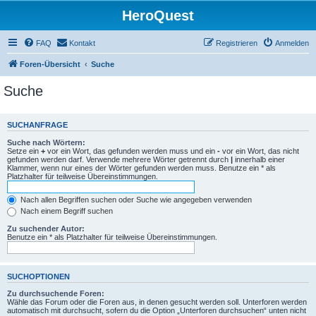
HeroQuest
FAQ
Kontakt
Registrieren
Anmelden
Foren-Übersicht
Suche
Suche
SUCHANFRAGE
Suche nach Wörtern:
Setze ein
+
vor ein Wort, das gefunden werden muss und ein
-
vor ein Wort, das nicht
gefunden werden darf. Verwende mehrere Wörter getrennt durch
|
innerhalb einer
Klammer, wenn nur eines der Wörter gefunden werden muss. Benutze ein * als
Platzhalter für teilweise Übereinstimmungen.
Nach allen Begriffen suchen oder Suche wie angegeben verwenden
Nach einem Begriff suchen
Zu suchender Autor:
Benutze ein * als Platzhalter für teilweise Übereinstimmungen.
SUCHOPTIONEN
Zu durchsuchende Foren:
Wähle das Forum oder die Foren aus, in denen gesucht werden soll. Unterforen werden
automatisch mit durchsucht, sofern du die Option „Unterforen durchsuchen“ unten nicht