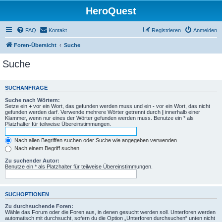
HeroQuest
FAQ
Kontakt
Registrieren
Anmelden
Foren-Übersicht
Suche
Suche
SUCHANFRAGE
Suche nach Wörtern:
Setze ein
+
vor ein Wort, das gefunden werden muss und ein
-
vor ein Wort, das nicht
gefunden werden darf. Verwende mehrere Wörter getrennt durch
|
innerhalb einer
Klammer, wenn nur eines der Wörter gefunden werden muss. Benutze ein * als
Platzhalter für teilweise Übereinstimmungen.
Nach allen Begriffen suchen oder Suche wie angegeben verwenden
Nach einem Begriff suchen
Zu suchender Autor:
Benutze ein * als Platzhalter für teilweise Übereinstimmungen.
SUCHOPTIONEN
Zu durchsuchende Foren:
Wähle das Forum oder die Foren aus, in denen gesucht werden soll. Unterforen werden
automatisch mit durchsucht, sofern du die Option „Unterforen durchsuchen“ unten nicht