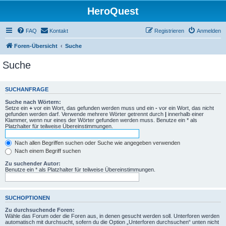
HeroQuest
FAQ
Kontakt
Registrieren
Anmelden
Foren-Übersicht
Suche
Suche
SUCHANFRAGE
Suche nach Wörtern:
Setze ein
+
vor ein Wort, das gefunden werden muss und ein
-
vor ein Wort, das nicht
gefunden werden darf. Verwende mehrere Wörter getrennt durch
|
innerhalb einer
Klammer, wenn nur eines der Wörter gefunden werden muss. Benutze ein * als
Platzhalter für teilweise Übereinstimmungen.
Nach allen Begriffen suchen oder Suche wie angegeben verwenden
Nach einem Begriff suchen
Zu suchender Autor:
Benutze ein * als Platzhalter für teilweise Übereinstimmungen.
SUCHOPTIONEN
Zu durchsuchende Foren:
Wähle das Forum oder die Foren aus, in denen gesucht werden soll. Unterforen werden
automatisch mit durchsucht, sofern du die Option „Unterforen durchsuchen“ unten nicht