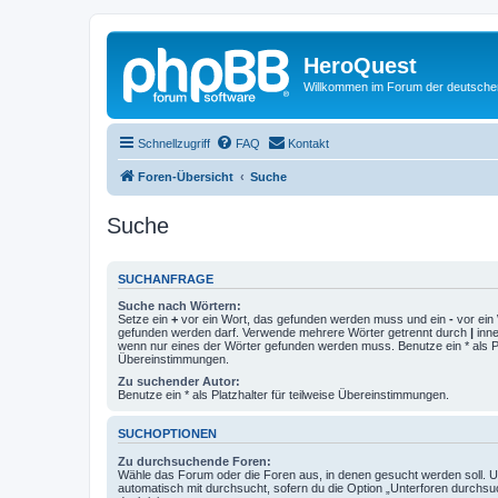
HeroQuest
Willkommen im Forum der deutsch
Schnellzugriff
FAQ
Kontakt
Foren-Übersicht
Suche
Suche
SUCHANFRAGE
Suche nach Wörtern:
Setze ein
+
vor ein Wort, das gefunden werden muss und ein
-
vor ein 
gefunden werden darf. Verwende mehrere Wörter getrennt durch
|
inne
wenn nur eines der Wörter gefunden werden muss. Benutze ein * als Pla
Übereinstimmungen.
Zu suchender Autor:
Benutze ein * als Platzhalter für teilweise Übereinstimmungen.
SUCHOPTIONEN
Zu durchsuchende Foren:
Wähle das Forum oder die Foren aus, in denen gesucht werden soll. 
automatisch mit durchsucht, sofern du die Option „Unterforen durchsu