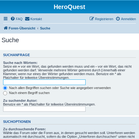
HeroQuest
FAQ
Kontakt
Registrieren
Anmelden
Foren-Übersicht
Suche
Suche
SUCHANFRAGE
Suche nach Wörtern:
Setze ein
+
vor ein Wort, das gefunden werden muss und ein
-
vor ein Wort, das nicht
gefunden werden darf. Verwende mehrere Wörter getrennt durch
|
innerhalb einer
Klammer, wenn nur eines der Wörter gefunden werden muss. Benutze ein * als
Platzhalter für teilweise Übereinstimmungen.
Nach allen Begriffen suchen oder Suche wie angegeben verwenden
Nach einem Begriff suchen
Zu suchender Autor:
Benutze ein * als Platzhalter für teilweise Übereinstimmungen.
SUCHOPTIONEN
Zu durchsuchende Foren:
Wähle das Forum oder die Foren aus, in denen gesucht werden soll. Unterforen werden
automatisch mit durchsucht, sofern du die Option „Unterforen durchsuchen“ unten nicht