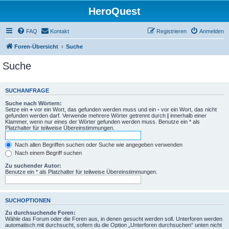
HeroQuest
FAQ
Kontakt
Registrieren
Anmelden
Foren-Übersicht
Suche
Suche
SUCHANFRAGE
Suche nach Wörtern:
Setze ein
+
vor ein Wort, das gefunden werden muss und ein
-
vor ein Wort, das nicht
gefunden werden darf. Verwende mehrere Wörter getrennt durch
|
innerhalb einer
Klammer, wenn nur eines der Wörter gefunden werden muss. Benutze ein * als
Platzhalter für teilweise Übereinstimmungen.
Nach allen Begriffen suchen oder Suche wie angegeben verwenden
Nach einem Begriff suchen
Zu suchender Autor:
Benutze ein * als Platzhalter für teilweise Übereinstimmungen.
SUCHOPTIONEN
Zu durchsuchende Foren:
Wähle das Forum oder die Foren aus, in denen gesucht werden soll. Unterforen werden
automatisch mit durchsucht, sofern du die Option „Unterforen durchsuchen“ unten nicht