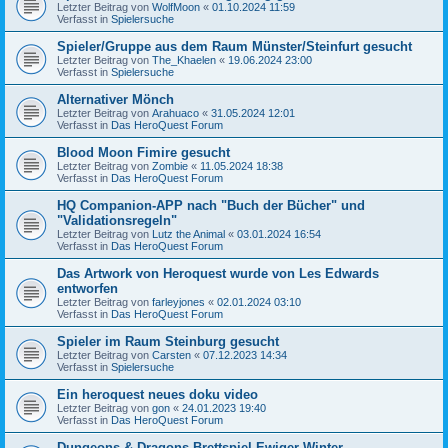
Letzter Beitrag von
WolfMoon
«
01.10.2024 11:59
Verfasst in
Spielersuche
Spieler/Gruppe aus dem Raum Münster/Steinfurt gesucht
Letzter Beitrag von
The_Khaelen
«
19.06.2024 23:00
Verfasst in
Spielersuche
Alternativer Mönch
Letzter Beitrag von
Arahuaco
«
31.05.2024 12:01
Verfasst in
Das HeroQuest Forum
Blood Moon Fimire gesucht
Letzter Beitrag von
Zombie
«
11.05.2024 18:38
Verfasst in
Das HeroQuest Forum
HQ Companion-APP nach "Buch der Bücher" und
"Validationsregeln"
Letzter Beitrag von
Lutz the Animal
«
03.01.2024 16:54
Verfasst in
Das HeroQuest Forum
Das Artwork von Heroquest wurde von Les Edwards
entworfen
Letzter Beitrag von
farleyjones
«
02.01.2024 03:10
Verfasst in
Das HeroQuest Forum
Spieler im Raum Steinburg gesucht
Letzter Beitrag von
Carsten
«
07.12.2023 14:34
Verfasst in
Spielersuche
Ein heroquest neues doku video
Letzter Beitrag von
gon
«
24.01.2023 19:40
Verfasst in
Das HeroQuest Forum
Dungeons & Dragons Brettspiel Ewiger Winter