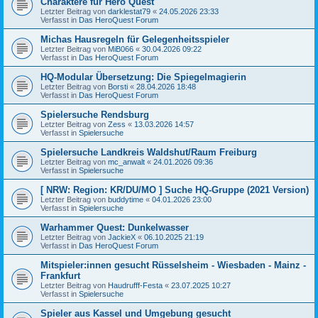
Charaktere für Hero Quest
Letzter Beitrag von
darklestat79
«
24.05.2026 23:33
Verfasst in
Das HeroQuest Forum
Michas Hausregeln für Gelegenheitsspieler
Letzter Beitrag von
MiB066
«
30.04.2026 09:22
Verfasst in
Das HeroQuest Forum
HQ-Modular Übersetzung: Die Spiegelmagierin
Letzter Beitrag von
Borsti
«
28.04.2026 18:48
Verfasst in
Das HeroQuest Forum
Spielersuche Rendsburg
Letzter Beitrag von
Zess
«
13.03.2026 14:57
Verfasst in
Spielersuche
Spielersuche Landkreis Waldshut/Raum Freiburg
Letzter Beitrag von
mc_anwalt
«
24.01.2026 09:36
Verfasst in
Spielersuche
[ NRW: Region: KR/DU/MO ] Suche HQ-Gruppe (2021 Version)
Letzter Beitrag von
buddytime
«
04.01.2026 23:00
Verfasst in
Spielersuche
Warhammer Quest: Dunkelwasser
Letzter Beitrag von
JackieX
«
06.10.2025 21:19
Verfasst in
Das HeroQuest Forum
Mitspieler:innen gesucht Rüsselsheim - Wiesbaden - Mainz -
Frankfurt
Letzter Beitrag von
Haudrufff-Festa
«
23.07.2025 10:27
Verfasst in
Spielersuche
Spieler aus Kassel und Umgebung gesucht