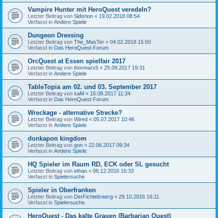
Vampire Hunter mit HeroQuest veredeln?
Letzter Beitrag von
Sidorion
«
19.02.2018 08:54
Verfasst in
Andere Spiele
Dungeon Dressing
Letzter Beitrag von
The_MasTer
«
04.02.2018 15:50
Verfasst in
Das HeroQuest Forum
OrcQuest at Essen spielfair 2017
Letzter Beitrag von
thormars5
«
25.09.2017 19:31
Verfasst in
Andere Spiele
TableTopia am 02. und 03. September 2017
Letzter Beitrag von
saM
«
15.08.2017 11:34
Verfasst in
Das HeroQuest Forum
Wreckage - alternative Strecke?
Letzter Beitrag von
Wired
«
05.07.2017 10:46
Verfasst in
Andere Spiele
donkapon kingdom
Letzter Beitrag von
gon
«
22.06.2017 09:34
Verfasst in
Andere Spiele
HQ Spieler im Raum RD, ECK oder SL gesucht
Letzter Beitrag von
ethan
«
06.12.2016 16:33
Verfasst in
Spielersuche
Spieler in Oberfranken
Letzter Beitrag von
DerFichtelzwerg
«
29.10.2016 16:11
Verfasst in
Spielersuche
HeroQuest - Das kalte Grauen (Barbarian Quest)