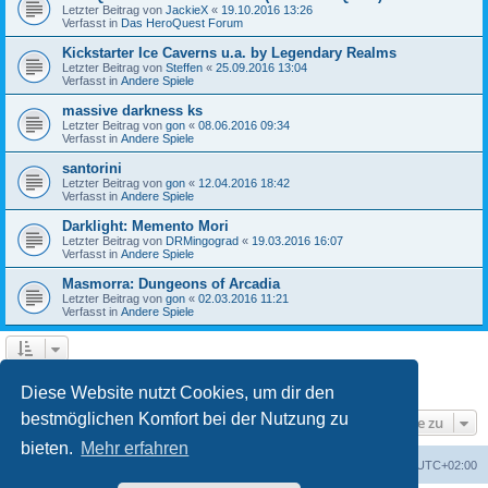
Letzter Beitrag von
JackieX
«
19.10.2016 13:26
Verfasst in
Das HeroQuest Forum
Kickstarter Ice Caverns u.a. by Legendary Realms
Letzter Beitrag von
Steffen
«
25.09.2016 13:04
Verfasst in
Andere Spiele
massive darkness ks
Letzter Beitrag von
gon
«
08.06.2016 09:34
Verfasst in
Andere Spiele
santorini
Letzter Beitrag von
gon
«
12.04.2016 18:42
Verfasst in
Andere Spiele
Darklight: Memento Mori
Letzter Beitrag von
DRMingograd
«
19.03.2016 16:07
Verfasst in
Andere Spiele
Masmorra: Dungeons of Arcadia
Letzter Beitrag von
gon
«
02.03.2016 11:21
Verfasst in
Andere Spiele
1
2
3
Nächste
Die Suche ergab 127 Treffer
Diese Website nutzt Cookies, um dir den
bestmöglichen Komfort bei der Nutzung zu
Gehe zu
bieten.
Mehr erfahren
Foren-Übersicht
Alle Zeiten sind
UTC+02:00