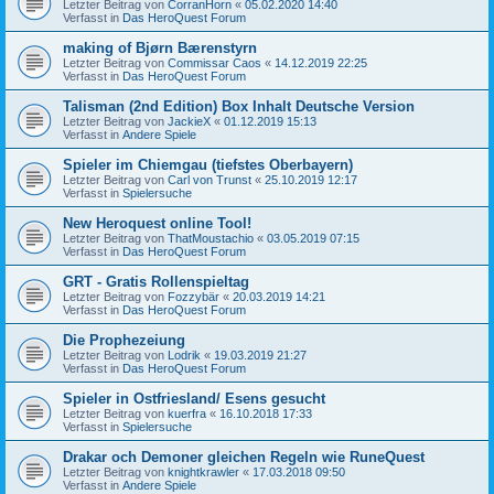
Letzter Beitrag von
CorranHorn
«
05.02.2020 14:40
Verfasst in
Das HeroQuest Forum
making of Bjørn Bærenstyrn
Letzter Beitrag von
Commissar Caos
«
14.12.2019 22:25
Verfasst in
Das HeroQuest Forum
Talisman (2nd Edition) Box Inhalt Deutsche Version
Letzter Beitrag von
JackieX
«
01.12.2019 15:13
Verfasst in
Andere Spiele
Spieler im Chiemgau (tiefstes Oberbayern)
Letzter Beitrag von
Carl von Trunst
«
25.10.2019 12:17
Verfasst in
Spielersuche
New Heroquest online Tool!
Letzter Beitrag von
ThatMoustachio
«
03.05.2019 07:15
Verfasst in
Das HeroQuest Forum
GRT - Gratis Rollenspieltag
Letzter Beitrag von
Fozzybär
«
20.03.2019 14:21
Verfasst in
Das HeroQuest Forum
Die Prophezeiung
Letzter Beitrag von
Lodrik
«
19.03.2019 21:27
Verfasst in
Das HeroQuest Forum
Spieler in Ostfriesland/ Esens gesucht
Letzter Beitrag von
kuerfra
«
16.10.2018 17:33
Verfasst in
Spielersuche
Drakar och Demoner gleichen Regeln wie RuneQuest
Letzter Beitrag von
knightkrawler
«
17.03.2018 09:50
Verfasst in
Andere Spiele