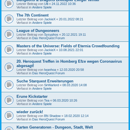
Letzter Beitrag von
Ulli
«
24.11.2022 10:36
Verfasst in
Andere Spiele
The 7th Continent
Letzter Beitrag von
JackieX
«
20.01.2022 08:21
Verfasst in
Andere Spiele
League of Dungeoneers
Letzter Beitrag von
Sysyphos
«
20.12.2021 19:11
Verfasst in
Das HeroQuest Forum
Masters of the Universe: Fields of Eternia Crowdfounding
Letzter Beitrag von
JackieX
«
10.08.2021 22:01
Verfasst in
Andere Spiele
20. Heroquest Treffen in Homberg Efze wegen Coronavirus
abgesagt!
Letzter Beitrag von
Iwanhoa
«
12.03.2020 20:58
Verfasst in
Das HeroQuest Forum
Suche Starquest Erweiterungen
Letzter Beitrag von
SirWarlord
«
08.03.2020 14:08
Verfasst in
Andere Spiele
Erune Kickstarter
Letzter Beitrag von
Tea
«
06.03.2020 10:26
Verfasst in
Andere Spiele
wieder zurück!
Letzter Beitrag von
BN Shadow
«
18.02.2020 12:14
Verfasst in
Das HeroQuest Forum
Karten Generatoren - Dungeon, Stadt, Welt