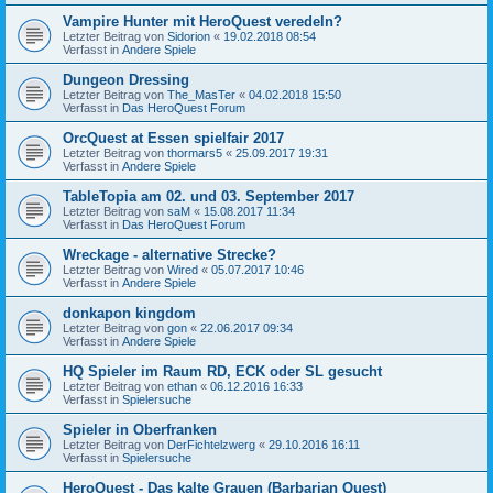
Vampire Hunter mit HeroQuest veredeln?
Letzter Beitrag von
Sidorion
«
19.02.2018 08:54
Verfasst in
Andere Spiele
Dungeon Dressing
Letzter Beitrag von
The_MasTer
«
04.02.2018 15:50
Verfasst in
Das HeroQuest Forum
OrcQuest at Essen spielfair 2017
Letzter Beitrag von
thormars5
«
25.09.2017 19:31
Verfasst in
Andere Spiele
TableTopia am 02. und 03. September 2017
Letzter Beitrag von
saM
«
15.08.2017 11:34
Verfasst in
Das HeroQuest Forum
Wreckage - alternative Strecke?
Letzter Beitrag von
Wired
«
05.07.2017 10:46
Verfasst in
Andere Spiele
donkapon kingdom
Letzter Beitrag von
gon
«
22.06.2017 09:34
Verfasst in
Andere Spiele
HQ Spieler im Raum RD, ECK oder SL gesucht
Letzter Beitrag von
ethan
«
06.12.2016 16:33
Verfasst in
Spielersuche
Spieler in Oberfranken
Letzter Beitrag von
DerFichtelzwerg
«
29.10.2016 16:11
Verfasst in
Spielersuche
HeroQuest - Das kalte Grauen (Barbarian Quest)