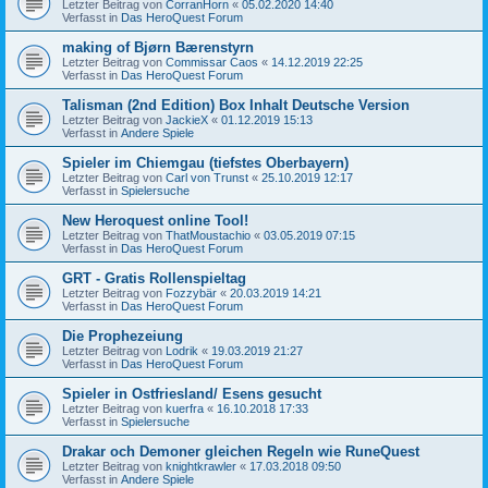
Letzter Beitrag von
CorranHorn
«
05.02.2020 14:40
Verfasst in
Das HeroQuest Forum
making of Bjørn Bærenstyrn
Letzter Beitrag von
Commissar Caos
«
14.12.2019 22:25
Verfasst in
Das HeroQuest Forum
Talisman (2nd Edition) Box Inhalt Deutsche Version
Letzter Beitrag von
JackieX
«
01.12.2019 15:13
Verfasst in
Andere Spiele
Spieler im Chiemgau (tiefstes Oberbayern)
Letzter Beitrag von
Carl von Trunst
«
25.10.2019 12:17
Verfasst in
Spielersuche
New Heroquest online Tool!
Letzter Beitrag von
ThatMoustachio
«
03.05.2019 07:15
Verfasst in
Das HeroQuest Forum
GRT - Gratis Rollenspieltag
Letzter Beitrag von
Fozzybär
«
20.03.2019 14:21
Verfasst in
Das HeroQuest Forum
Die Prophezeiung
Letzter Beitrag von
Lodrik
«
19.03.2019 21:27
Verfasst in
Das HeroQuest Forum
Spieler in Ostfriesland/ Esens gesucht
Letzter Beitrag von
kuerfra
«
16.10.2018 17:33
Verfasst in
Spielersuche
Drakar och Demoner gleichen Regeln wie RuneQuest
Letzter Beitrag von
knightkrawler
«
17.03.2018 09:50
Verfasst in
Andere Spiele