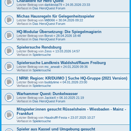
Charaktere für Hero Quest
Letzter Beitrag von
darklestat79
«
24.05.2026 23:33
Verfasst in
Das HeroQuest Forum
Michas Hausregeln für Gelegenheitsspieler
Letzter Beitrag von
MiB066
«
30.04.2026 09:22
Verfasst in
Das HeroQuest Forum
HQ-Modular Übersetzung: Die Spiegelmagierin
Letzter Beitrag von
Borsti
«
28.04.2026 18:48
Verfasst in
Das HeroQuest Forum
Spielersuche Rendsburg
Letzter Beitrag von
Zess
«
13.03.2026 14:57
Verfasst in
Spielersuche
Spielersuche Landkreis Waldshut/Raum Freiburg
Letzter Beitrag von
mc_anwalt
«
24.01.2026 09:36
Verfasst in
Spielersuche
[ NRW: Region: KR/DU/MO ] Suche HQ-Gruppe (2021 Version)
Letzter Beitrag von
buddytime
«
04.01.2026 23:00
Verfasst in
Spielersuche
Warhammer Quest: Dunkelwasser
Letzter Beitrag von
JackieX
«
06.10.2025 21:19
Verfasst in
Das HeroQuest Forum
Mitspieler:innen gesucht Rüsselsheim - Wiesbaden - Mainz -
Frankfurt
Letzter Beitrag von
Haudrufff-Festa
«
23.07.2025 10:27
Verfasst in
Spielersuche
Spieler aus Kassel und Umgebung gesucht