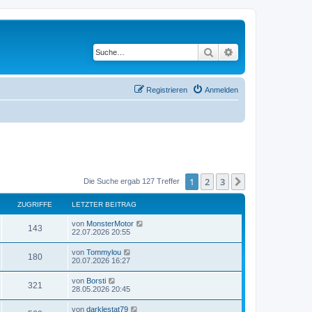
Suche
Erweiterte Suche
Registrieren
Anmelden
1
2
3
Nächste
Die Suche ergab 127 Treffer
ZUGRIFFE
LETZTER BEITRAG
von
MonsterMotor
143
22.07.2026 20:55
von
Tommylou
180
20.07.2026 16:27
von
Borsti
321
28.05.2026 20:45
von
darklestat79