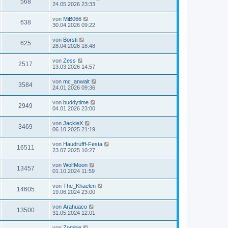
568
24.05.2026 23:33
von
MiB066
638
30.04.2026 09:22
von
Borsti
625
28.04.2026 18:48
von
Zess
2517
13.03.2026 14:57
von
mc_anwalt
3584
24.01.2026 09:36
von
buddytime
2949
04.01.2026 23:00
von
JackieX
3469
06.10.2025 21:19
von
Haudrufff-Festa
16511
23.07.2025 10:27
von
WolfMoon
13457
01.10.2024 11:59
von
The_Khaelen
14605
19.06.2024 23:00
von
Arahuaco
13500
31.05.2024 12:01
von
Zombie