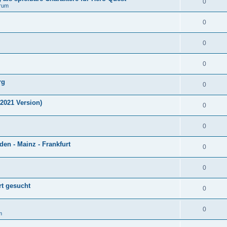
0
rum
0
0
0
rg
0
2021 Version)
0
0
en - Mainz - Frankfurt
0
0
t gesucht
0
0
m