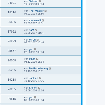
von
Sidorion
24901
19.02.2018 08:54
von
The_MasTer
18114
04.02.2018 15:50
von
thormars5
25605
25.09.2017 19:31
von
saM
17922
15.08.2017 11:34
von
Wired
26229
05.07.2017 10:46
von
gon
25557
22.06.2017 09:34
von
ethan
26008
06.12.2016 16:33
von
DerFichtelzwerg
26235
29.10.2016 16:11
von
JackieX
19218
19.10.2016 13:26
von
Steffen
26235
25.09.2016 13:04
von
gon
26615
08.06.2016 09:34