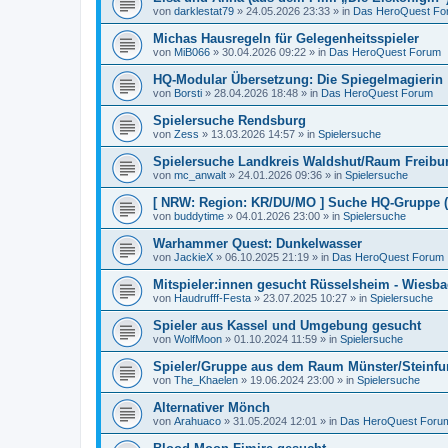
von
darklestat79
»
24.05.2026 23:33
» in
Das HeroQuest Fo
Michas Hausregeln für Gelegenheitsspieler
von
MiB066
»
30.04.2026 09:22
» in
Das HeroQuest Forum
HQ-Modular Übersetzung: Die Spiegelmagierin
von
Borsti
»
28.04.2026 18:48
» in
Das HeroQuest Forum
Spielersuche Rendsburg
von
Zess
»
13.03.2026 14:57
» in
Spielersuche
Spielersuche Landkreis Waldshut/Raum Freibu
von
mc_anwalt
»
24.01.2026 09:36
» in
Spielersuche
[ NRW: Region: KR/DU/MO ] Suche HQ-Gruppe (
von
buddytime
»
04.01.2026 23:00
» in
Spielersuche
Warhammer Quest: Dunkelwasser
von
JackieX
»
06.10.2025 21:19
» in
Das HeroQuest Forum
Mitspieler:innen gesucht Rüsselsheim - Wiesbad
von
Haudrufff-Festa
»
23.07.2025 10:27
» in
Spielersuche
Spieler aus Kassel und Umgebung gesucht
von
WolfMoon
»
01.10.2024 11:59
» in
Spielersuche
Spieler/Gruppe aus dem Raum Münster/Steinfur
von
The_Khaelen
»
19.06.2024 23:00
» in
Spielersuche
Alternativer Mönch
von
Arahuaco
»
31.05.2024 12:01
» in
Das HeroQuest Foru