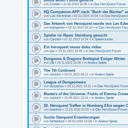
Blood Moon Fimire gesucht
von
Zombie
»
11.05.2024 18:38
» in
Das HeroQuest Forum
HQ Companion-APP nach "Buch der Bücher" und
von
Lutz the Animal
»
03.01.2024 16:54
» in
Das HeroQuest
Das Artwork von Heroquest wurde von Les Edw
von
farleyjones
»
02.01.2024 03:10
» in
Das HeroQuest For
Spieler im Raum Steinburg gesucht
von
Carsten
»
07.12.2023 14:34
» in
Spielersuche
Ein heroquest neues doku video
von
gon
»
24.01.2023 19:40
» in
Das HeroQuest Forum
Dungeons & Dragons Brettspiel Ewiger Winter
von
Ulli
»
24.11.2022 10:36
» in
Andere Spiele
The 7th Continent
von
JackieX
»
20.01.2022 08:21
» in
Andere Spiele
League of Dungeoneers
von
Sysyphos
»
20.12.2021 19:11
» in
Das HeroQuest Foru
Masters of the Universe: Fields of Eternia Cro
von
JackieX
»
10.08.2021 22:01
» in
Andere Spiele
20. Heroquest Treffen in Homberg Efze wegen 
von
Iwanhoa
»
12.03.2020 20:58
» in
Das HeroQuest Forum
Suche Starquest Erweiterungen
von
SirWarlord
»
08.03.2020 14:08
» in
Andere Spiele