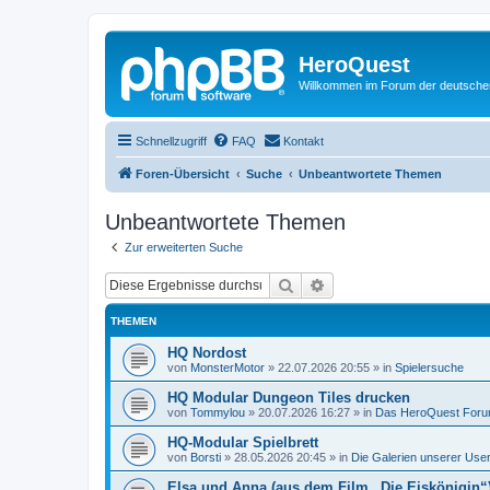
HeroQuest
Willkommen im Forum der deutsch
Schnellzugriff
FAQ
Kontakt
Foren-Übersicht
Suche
Unbeantwortete Themen
Unbeantwortete Themen
Zur erweiterten Suche
Suche
Erweiterte Suche
THEMEN
HQ Nordost
von
MonsterMotor
»
22.07.2026 20:55
» in
Spielersuche
HQ Modular Dungeon Tiles drucken
von
Tommylou
»
20.07.2026 16:27
» in
Das HeroQuest For
HQ-Modular Spielbrett
von
Borsti
»
28.05.2026 20:45
» in
Die Galerien unserer Use
Elsa und Anna (aus dem Film „Die Eiskönigin“) 