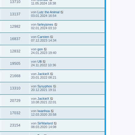
13710
11.05.2024 18:38
von
Lutz the Animal
13137
03.01.2024 16:54
von
farleyjones
12982
02.01.2024 03:10
von
Carsten
16837
07.12.2023 14:34
von
gon
12832
24.01.2023 19:40
von
Ulli
19505
24.11.2022 10:36
von
JackieX
21668
20.01.2022 08:21
von
Sysyphos
13310
20.12.2021 19:11
von
JackieX
20729
10.08.2021 22:01
von
Iwanhoa
17032
12.03.2020 20:58
von
SirWarlord
23154
08.03.2020 14:08