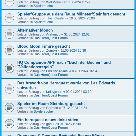
Letzter Beitrag von
WolfMoon
«
01.10.2024 11:59
Verfasst in
Spielersuche
Spieler/Gruppe aus dem Raum Münster/Steinfurt gesucht
Letzter Beitrag von
The_Khaelen
«
19.06.2024 23:00
Verfasst in
Spielersuche
Alternativer Mönch
Letzter Beitrag von
Arahuaco
«
31.05.2024 12:01
Verfasst in
Das HeroQuest Forum
Blood Moon Fimire gesucht
Letzter Beitrag von
Zombie
«
11.05.2024 18:38
Verfasst in
Das HeroQuest Forum
HQ Companion-APP nach "Buch der Bücher" und
"Validationsregeln"
Letzter Beitrag von
Lutz the Animal
«
03.01.2024 16:54
Verfasst in
Das HeroQuest Forum
Das Artwork von Heroquest wurde von Les Edwards
entworfen
Letzter Beitrag von
farleyjones
«
02.01.2024 03:10
Verfasst in
Das HeroQuest Forum
Spieler im Raum Steinburg gesucht
Letzter Beitrag von
Carsten
«
07.12.2023 14:34
Verfasst in
Spielersuche
Ein heroquest neues doku video
Letzter Beitrag von
gon
«
24.01.2023 19:40
Verfasst in
Das HeroQuest Forum
Dungeons & Dragons Brettspiel Ewiger Winter