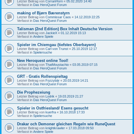
Letzter Beitrag von
CorranHorn
«
05.02.2020 14:40
Verfasst in
Das HeroQuest Forum
making of Bjørn Bærenstyrn
Letzter Beitrag von
Commissar Caos
«
14.12.2019 22:25
Verfasst in
Das HeroQuest Forum
Talisman (2nd Edition) Box Inhalt Deutsche Version
Letzter Beitrag von
JackieX
«
01.12.2019 15:13
Verfasst in
Andere Spiele
Spieler im Chiemgau (tiefstes Oberbayern)
Letzter Beitrag von
Carl von Trunst
«
25.10.2019 12:17
Verfasst in
Spielersuche
New Heroquest online Tool!
Letzter Beitrag von
ThatMoustachio
«
03.05.2019 07:15
Verfasst in
Das HeroQuest Forum
GRT - Gratis Rollenspieltag
Letzter Beitrag von
Fozzybär
«
20.03.2019 14:21
Verfasst in
Das HeroQuest Forum
Die Prophezeiung
Letzter Beitrag von
Lodrik
«
19.03.2019 21:27
Verfasst in
Das HeroQuest Forum
Spieler in Ostfriesland/ Esens gesucht
Letzter Beitrag von
kuerfra
«
16.10.2018 17:33
Verfasst in
Spielersuche
Drakar och Demoner gleichen Regeln wie RuneQuest
Letzter Beitrag von
knightkrawler
«
17.03.2018 09:50
Verfasst in
Andere Spiele