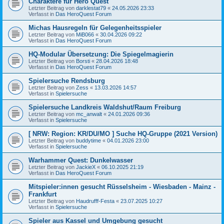
Charaktere für Hero Quest
Letzter Beitrag von
darklestat79
«
24.05.2026 23:33
Verfasst in
Das HeroQuest Forum
Michas Hausregeln für Gelegenheitsspieler
Letzter Beitrag von
MiB066
«
30.04.2026 09:22
Verfasst in
Das HeroQuest Forum
HQ-Modular Übersetzung: Die Spiegelmagierin
Letzter Beitrag von
Borsti
«
28.04.2026 18:48
Verfasst in
Das HeroQuest Forum
Spielersuche Rendsburg
Letzter Beitrag von
Zess
«
13.03.2026 14:57
Verfasst in
Spielersuche
Spielersuche Landkreis Waldshut/Raum Freiburg
Letzter Beitrag von
mc_anwalt
«
24.01.2026 09:36
Verfasst in
Spielersuche
[ NRW: Region: KR/DU/MO ] Suche HQ-Gruppe (2021 Version)
Letzter Beitrag von
buddytime
«
04.01.2026 23:00
Verfasst in
Spielersuche
Warhammer Quest: Dunkelwasser
Letzter Beitrag von
JackieX
«
06.10.2025 21:19
Verfasst in
Das HeroQuest Forum
Mitspieler:innen gesucht Rüsselsheim - Wiesbaden - Mainz -
Frankfurt
Letzter Beitrag von
Haudrufff-Festa
«
23.07.2025 10:27
Verfasst in
Spielersuche
Spieler aus Kassel und Umgebung gesucht