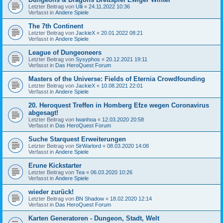
Letzter Beitrag von
Ulli
«
24.11.2022 10:36
Verfasst in
Andere Spiele
The 7th Continent
Letzter Beitrag von
JackieX
«
20.01.2022 08:21
Verfasst in
Andere Spiele
League of Dungeoneers
Letzter Beitrag von
Sysyphos
«
20.12.2021 19:11
Verfasst in
Das HeroQuest Forum
Masters of the Universe: Fields of Eternia Crowdfounding
Letzter Beitrag von
JackieX
«
10.08.2021 22:01
Verfasst in
Andere Spiele
20. Heroquest Treffen in Homberg Efze wegen Coronavirus
abgesagt!
Letzter Beitrag von
Iwanhoa
«
12.03.2020 20:58
Verfasst in
Das HeroQuest Forum
Suche Starquest Erweiterungen
Letzter Beitrag von
SirWarlord
«
08.03.2020 14:08
Verfasst in
Andere Spiele
Erune Kickstarter
Letzter Beitrag von
Tea
«
06.03.2020 10:26
Verfasst in
Andere Spiele
wieder zurück!
Letzter Beitrag von
BN Shadow
«
18.02.2020 12:14
Verfasst in
Das HeroQuest Forum
Karten Generatoren - Dungeon, Stadt, Welt