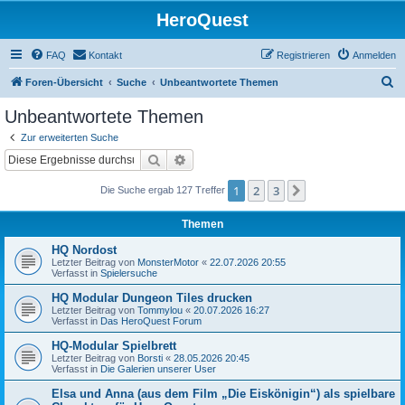
HeroQuest
FAQ
Kontakt
Registrieren
Anmelden
S
Foren-Übersicht
Suche
Unbeantwortete Themen
u
Unbeantwortete Themen
c
Zur erweiterten Suche
h
Suche
Erweiterte Suche
e
1
2
3
Nächste
Die Suche ergab 127 Treffer
Themen
HQ Nordost
Letzter Beitrag von
MonsterMotor
«
22.07.2026 20:55
Verfasst in
Spielersuche
HQ Modular Dungeon Tiles drucken
Letzter Beitrag von
Tommylou
«
20.07.2026 16:27
Verfasst in
Das HeroQuest Forum
HQ-Modular Spielbrett
Letzter Beitrag von
Borsti
«
28.05.2026 20:45
Verfasst in
Die Galerien unserer User
Elsa und Anna (aus dem Film „Die Eiskönigin“) als spielbare