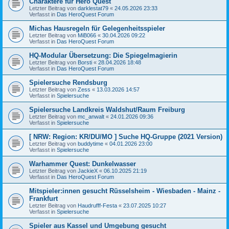
Charaktere für Hero Quest
Letzter Beitrag von
darklestat79
«
24.05.2026 23:33
Verfasst in
Das HeroQuest Forum
Michas Hausregeln für Gelegenheitsspieler
Letzter Beitrag von
MiB066
«
30.04.2026 09:22
Verfasst in
Das HeroQuest Forum
HQ-Modular Übersetzung: Die Spiegelmagierin
Letzter Beitrag von
Borsti
«
28.04.2026 18:48
Verfasst in
Das HeroQuest Forum
Spielersuche Rendsburg
Letzter Beitrag von
Zess
«
13.03.2026 14:57
Verfasst in
Spielersuche
Spielersuche Landkreis Waldshut/Raum Freiburg
Letzter Beitrag von
mc_anwalt
«
24.01.2026 09:36
Verfasst in
Spielersuche
[ NRW: Region: KR/DU/MO ] Suche HQ-Gruppe (2021 Version)
Letzter Beitrag von
buddytime
«
04.01.2026 23:00
Verfasst in
Spielersuche
Warhammer Quest: Dunkelwasser
Letzter Beitrag von
JackieX
«
06.10.2025 21:19
Verfasst in
Das HeroQuest Forum
Mitspieler:innen gesucht Rüsselsheim - Wiesbaden - Mainz -
Frankfurt
Letzter Beitrag von
Haudrufff-Festa
«
23.07.2025 10:27
Verfasst in
Spielersuche
Spieler aus Kassel und Umgebung gesucht