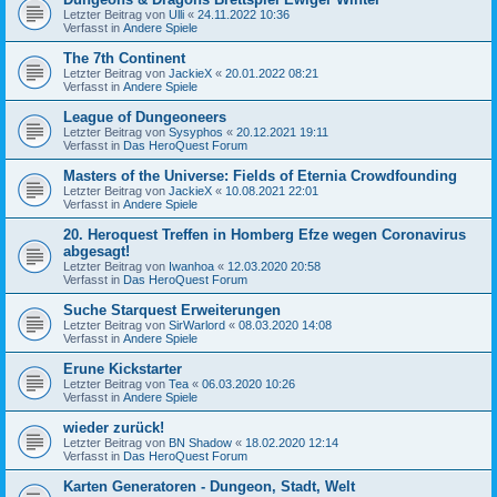
Letzter Beitrag von
Ulli
«
24.11.2022 10:36
Verfasst in
Andere Spiele
The 7th Continent
Letzter Beitrag von
JackieX
«
20.01.2022 08:21
Verfasst in
Andere Spiele
League of Dungeoneers
Letzter Beitrag von
Sysyphos
«
20.12.2021 19:11
Verfasst in
Das HeroQuest Forum
Masters of the Universe: Fields of Eternia Crowdfounding
Letzter Beitrag von
JackieX
«
10.08.2021 22:01
Verfasst in
Andere Spiele
20. Heroquest Treffen in Homberg Efze wegen Coronavirus
abgesagt!
Letzter Beitrag von
Iwanhoa
«
12.03.2020 20:58
Verfasst in
Das HeroQuest Forum
Suche Starquest Erweiterungen
Letzter Beitrag von
SirWarlord
«
08.03.2020 14:08
Verfasst in
Andere Spiele
Erune Kickstarter
Letzter Beitrag von
Tea
«
06.03.2020 10:26
Verfasst in
Andere Spiele
wieder zurück!
Letzter Beitrag von
BN Shadow
«
18.02.2020 12:14
Verfasst in
Das HeroQuest Forum
Karten Generatoren - Dungeon, Stadt, Welt