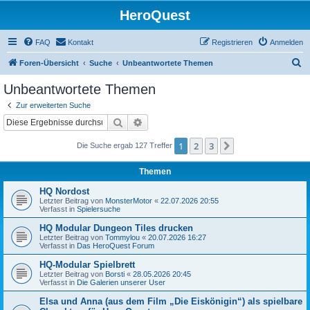
HeroQuest
FAQ
Kontakt
Registrieren
Anmelden
S
Foren-Übersicht
Suche
Unbeantwortete Themen
u
Unbeantwortete Themen
c
Zur erweiterten Suche
h
Suche
Erweiterte Suche
e
1
2
3
Nächste
Die Suche ergab 127 Treffer
Themen
HQ Nordost
Letzter Beitrag von
MonsterMotor
«
22.07.2026 20:55
Verfasst in
Spielersuche
HQ Modular Dungeon Tiles drucken
Letzter Beitrag von
Tommylou
«
20.07.2026 16:27
Verfasst in
Das HeroQuest Forum
HQ-Modular Spielbrett
Letzter Beitrag von
Borsti
«
28.05.2026 20:45
Verfasst in
Die Galerien unserer User
Elsa und Anna (aus dem Film „Die Eiskönigin“) als spielbare