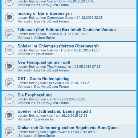
Letzter Beitrag von
CorranHorn
«
05.02.2020 14:40
Verfasst in
Das HeroQuest Forum
making of Bjørn Bærenstyrn
Letzter Beitrag von
Commissar Caos
«
14.12.2019 22:25
Verfasst in
Das HeroQuest Forum
Talisman (2nd Edition) Box Inhalt Deutsche Version
Letzter Beitrag von
JackieX
«
01.12.2019 15:13
Verfasst in
Andere Spiele
Spieler im Chiemgau (tiefstes Oberbayern)
Letzter Beitrag von
Carl von Trunst
«
25.10.2019 12:17
Verfasst in
Spielersuche
New Heroquest online Tool!
Letzter Beitrag von
ThatMoustachio
«
03.05.2019 07:15
Verfasst in
Das HeroQuest Forum
GRT - Gratis Rollenspieltag
Letzter Beitrag von
Fozzybär
«
20.03.2019 14:21
Verfasst in
Das HeroQuest Forum
Die Prophezeiung
Letzter Beitrag von
Lodrik
«
19.03.2019 21:27
Verfasst in
Das HeroQuest Forum
Spieler in Ostfriesland/ Esens gesucht
Letzter Beitrag von
kuerfra
«
16.10.2018 17:33
Verfasst in
Spielersuche
Drakar och Demoner gleichen Regeln wie RuneQuest
Letzter Beitrag von
knightkrawler
«
17.03.2018 09:50
Verfasst in
Andere Spiele