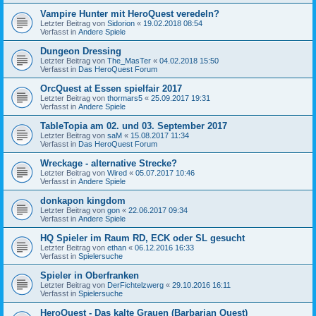
Vampire Hunter mit HeroQuest veredeln?
Letzter Beitrag von
Sidorion
«
19.02.2018 08:54
Verfasst in
Andere Spiele
Dungeon Dressing
Letzter Beitrag von
The_MasTer
«
04.02.2018 15:50
Verfasst in
Das HeroQuest Forum
OrcQuest at Essen spielfair 2017
Letzter Beitrag von
thormars5
«
25.09.2017 19:31
Verfasst in
Andere Spiele
TableTopia am 02. und 03. September 2017
Letzter Beitrag von
saM
«
15.08.2017 11:34
Verfasst in
Das HeroQuest Forum
Wreckage - alternative Strecke?
Letzter Beitrag von
Wired
«
05.07.2017 10:46
Verfasst in
Andere Spiele
donkapon kingdom
Letzter Beitrag von
gon
«
22.06.2017 09:34
Verfasst in
Andere Spiele
HQ Spieler im Raum RD, ECK oder SL gesucht
Letzter Beitrag von
ethan
«
06.12.2016 16:33
Verfasst in
Spielersuche
Spieler in Oberfranken
Letzter Beitrag von
DerFichtelzwerg
«
29.10.2016 16:11
Verfasst in
Spielersuche
HeroQuest - Das kalte Grauen (Barbarian Quest)