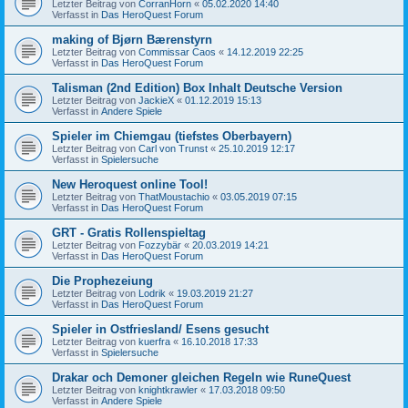
Letzter Beitrag von
CorranHorn
«
05.02.2020 14:40
Verfasst in
Das HeroQuest Forum
making of Bjørn Bærenstyrn
Letzter Beitrag von
Commissar Caos
«
14.12.2019 22:25
Verfasst in
Das HeroQuest Forum
Talisman (2nd Edition) Box Inhalt Deutsche Version
Letzter Beitrag von
JackieX
«
01.12.2019 15:13
Verfasst in
Andere Spiele
Spieler im Chiemgau (tiefstes Oberbayern)
Letzter Beitrag von
Carl von Trunst
«
25.10.2019 12:17
Verfasst in
Spielersuche
New Heroquest online Tool!
Letzter Beitrag von
ThatMoustachio
«
03.05.2019 07:15
Verfasst in
Das HeroQuest Forum
GRT - Gratis Rollenspieltag
Letzter Beitrag von
Fozzybär
«
20.03.2019 14:21
Verfasst in
Das HeroQuest Forum
Die Prophezeiung
Letzter Beitrag von
Lodrik
«
19.03.2019 21:27
Verfasst in
Das HeroQuest Forum
Spieler in Ostfriesland/ Esens gesucht
Letzter Beitrag von
kuerfra
«
16.10.2018 17:33
Verfasst in
Spielersuche
Drakar och Demoner gleichen Regeln wie RuneQuest
Letzter Beitrag von
knightkrawler
«
17.03.2018 09:50
Verfasst in
Andere Spiele