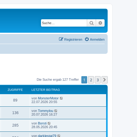
Suche
Erweiterte Suche
Registrieren
Anmelden
1
2
3
Nächste
Die Suche ergab 127 Treffer
ZUGRIFFE
LETZTER BEITRAG
von
MonsterMotor
89
22.07.2026 20:55
von
Tommylou
136
20.07.2026 16:27
von
Borsti
285
28.05.2026 20:45
von
darklestat79