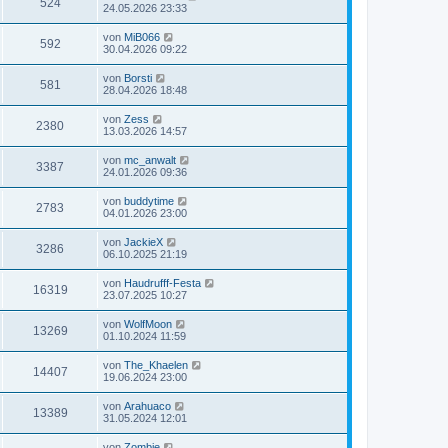
524
24.05.2026 23:33
von
MiB066
592
30.04.2026 09:22
von
Borsti
581
28.04.2026 18:48
von
Zess
2380
13.03.2026 14:57
von
mc_anwalt
3387
24.01.2026 09:36
von
buddytime
2783
04.01.2026 23:00
von
JackieX
3286
06.10.2025 21:19
von
Haudrufff-Festa
16319
23.07.2025 10:27
von
WolfMoon
13269
01.10.2024 11:59
von
The_Khaelen
14407
19.06.2024 23:00
von
Arahuaco
13389
31.05.2024 12:01
von
Zombie