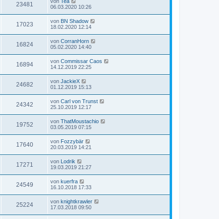
von
Tea
23481
06.03.2020 10:26
von
BN Shadow
17023
18.02.2020 12:14
von
CorranHorn
16824
05.02.2020 14:40
von
Commissar Caos
16894
14.12.2019 22:25
von
JackieX
24682
01.12.2019 15:13
von
Carl von Trunst
24342
25.10.2019 12:17
von
ThatMoustachio
19752
03.05.2019 07:15
von
Fozzybär
17640
20.03.2019 14:21
von
Lodrik
17271
19.03.2019 21:27
von
kuerfra
24549
16.10.2018 17:33
von
knightkrawler
25224
17.03.2018 09:50