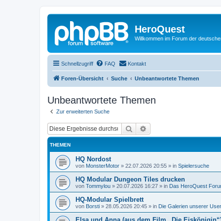
HeroQuest
Willkommen im Forum der deutsch
Schnellzugriff
FAQ
Kontakt
Foren-Übersicht
Suche
Unbeantwortete Themen
Unbeantwortete Themen
Zur erweiterten Suche
Suche
Erweiterte Suche
THEMEN
HQ Nordost
von
MonsterMotor
»
22.07.2026 20:55
» in
Spielersuche
HQ Modular Dungeon Tiles drucken
von
Tommylou
»
20.07.2026 16:27
» in
Das HeroQuest For
HQ-Modular Spielbrett
von
Borsti
»
28.05.2026 20:45
» in
Die Galerien unserer Use
Elsa und Anna (aus dem Film „Die Eiskönigin“) 