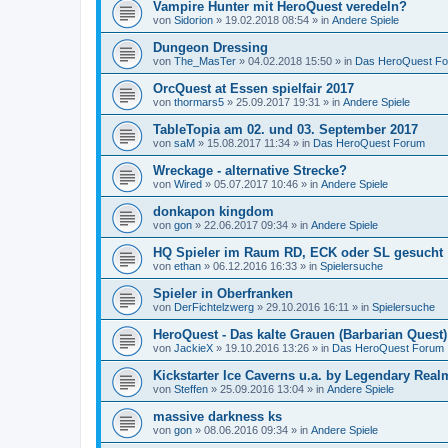
Vampire Hunter mit HeroQuest veredeln?
von
Sidorion
»
19.02.2018 08:54
» in
Andere Spiele
Dungeon Dressing
von
The_MasTer
»
04.02.2018 15:50
» in
Das HeroQuest F
OrcQuest at Essen spielfair 2017
von
thormars5
»
25.09.2017 19:31
» in
Andere Spiele
TableTopia am 02. und 03. September 2017
von
saM
»
15.08.2017 11:34
» in
Das HeroQuest Forum
Wreckage - alternative Strecke?
von
Wired
»
05.07.2017 10:46
» in
Andere Spiele
donkapon kingdom
von
gon
»
22.06.2017 09:34
» in
Andere Spiele
HQ Spieler im Raum RD, ECK oder SL gesucht
von
ethan
»
06.12.2016 16:33
» in
Spielersuche
Spieler in Oberfranken
von
DerFichtelzwerg
»
29.10.2016 16:11
» in
Spielersuche
HeroQuest - Das kalte Grauen (Barbarian Quest)
von
JackieX
»
19.10.2016 13:26
» in
Das HeroQuest Forum
Kickstarter Ice Caverns u.a. by Legendary Real
von
Steffen
»
25.09.2016 13:04
» in
Andere Spiele
massive darkness ks
von
gon
»
08.06.2016 09:34
» in
Andere Spiele