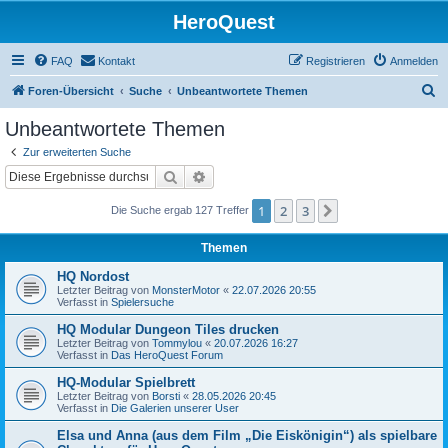
HeroQuest
FAQ
Kontakt
Registrieren
Anmelden
S
Foren-Übersicht
Suche
Unbeantwortete Themen
u
Unbeantwortete Themen
c
Zur erweiterten Suche
h
Suche
Erweiterte Suche
e
1
2
3
Nächste
Die Suche ergab 127 Treffer
Themen
HQ Nordost
Letzter Beitrag von
MonsterMotor
«
22.07.2026 20:55
Verfasst in
Spielersuche
HQ Modular Dungeon Tiles drucken
Letzter Beitrag von
Tommylou
«
20.07.2026 16:27
Verfasst in
Das HeroQuest Forum
HQ-Modular Spielbrett
Letzter Beitrag von
Borsti
«
28.05.2026 20:45
Verfasst in
Die Galerien unserer User
Elsa und Anna (aus dem Film „Die Eiskönigin“) als spielbare