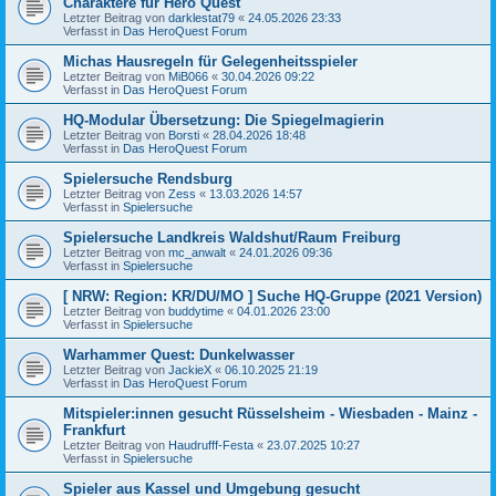
Charaktere für Hero Quest
Letzter Beitrag von
darklestat79
«
24.05.2026 23:33
Verfasst in
Das HeroQuest Forum
Michas Hausregeln für Gelegenheitsspieler
Letzter Beitrag von
MiB066
«
30.04.2026 09:22
Verfasst in
Das HeroQuest Forum
HQ-Modular Übersetzung: Die Spiegelmagierin
Letzter Beitrag von
Borsti
«
28.04.2026 18:48
Verfasst in
Das HeroQuest Forum
Spielersuche Rendsburg
Letzter Beitrag von
Zess
«
13.03.2026 14:57
Verfasst in
Spielersuche
Spielersuche Landkreis Waldshut/Raum Freiburg
Letzter Beitrag von
mc_anwalt
«
24.01.2026 09:36
Verfasst in
Spielersuche
[ NRW: Region: KR/DU/MO ] Suche HQ-Gruppe (2021 Version)
Letzter Beitrag von
buddytime
«
04.01.2026 23:00
Verfasst in
Spielersuche
Warhammer Quest: Dunkelwasser
Letzter Beitrag von
JackieX
«
06.10.2025 21:19
Verfasst in
Das HeroQuest Forum
Mitspieler:innen gesucht Rüsselsheim - Wiesbaden - Mainz -
Frankfurt
Letzter Beitrag von
Haudrufff-Festa
«
23.07.2025 10:27
Verfasst in
Spielersuche
Spieler aus Kassel und Umgebung gesucht