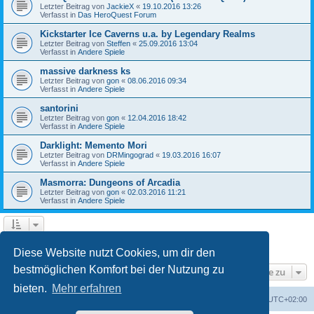
Letzter Beitrag von
JackieX
«
19.10.2016 13:26
Verfasst in
Das HeroQuest Forum
Kickstarter Ice Caverns u.a. by Legendary Realms
Letzter Beitrag von
Steffen
«
25.09.2016 13:04
Verfasst in
Andere Spiele
massive darkness ks
Letzter Beitrag von
gon
«
08.06.2016 09:34
Verfasst in
Andere Spiele
santorini
Letzter Beitrag von
gon
«
12.04.2016 18:42
Verfasst in
Andere Spiele
Darklight: Memento Mori
Letzter Beitrag von
DRMingograd
«
19.03.2016 16:07
Verfasst in
Andere Spiele
Masmorra: Dungeons of Arcadia
Letzter Beitrag von
gon
«
02.03.2016 11:21
Verfasst in
Andere Spiele
1
2
3
Nächste
Die Suche ergab 127 Treffer
Diese Website nutzt Cookies, um dir den
bestmöglichen Komfort bei der Nutzung zu
Gehe zu
bieten.
Mehr erfahren
Foren-Übersicht
Alle Zeiten sind
UTC+02:00