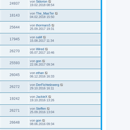
von
Sidorion
24937
19.02.2018 08:54
von
The_MasTer
18143
04.02.2018 15:50
von
thormars5
25644
25.09.2017 19:31
von
saM
17945
15.08.2017 11:34
von
Wired
26270
05.07.2017 10:46
von
gon
25593
22.06.2017 09:34
von
ethan
26045
06.12.2016 16:33
von
DerFichtelzwerg
26272
29.10.2016 16:11
von
JackieX
19242
19.10.2016 13:26
von
Steffen
26271
25.09.2016 13:04
von
gon
26648
08.06.2016 09:34