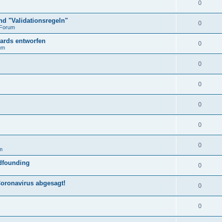
0
 "Validationsregeln"
0
 Forum
ards entworfen
0
um
0
0
0
0
0
m
wdfounding
0
Coronavirus abgesagt!
0
0