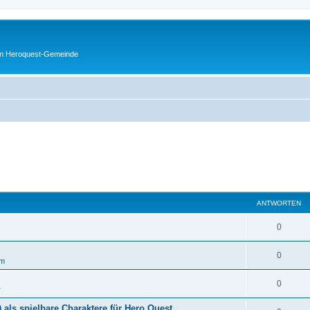
en Heroquest-Gemeinde
ANTWORTEN
0
0
um
0
r
als spielbare Charaktere für Hero Quest