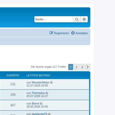
Suche
Erweiterte Suche
Registrieren
Anmelden
1
2
3
Nächste
Die Suche ergab 127 Treffer
ZUGRIFFE
LETZTER BEITRAG
von
MonsterMotor
131
22.07.2026 20:55
von
Tommylou
165
20.07.2026 16:27
von
Borsti
307
28.05.2026 20:45
von
darklestat79