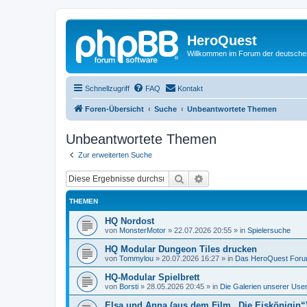
HeroQuest
Willkommen im Forum der deutsch
Schnellzugriff
FAQ
Kontakt
Foren-Übersicht
Suche
Unbeantwortete Themen
Unbeantwortete Themen
Zur erweiterten Suche
Suche
Erweiterte Suche
THEMEN
HQ Nordost
von
MonsterMotor
»
22.07.2026 20:55
» in
Spielersuche
HQ Modular Dungeon Tiles drucken
von
Tommylou
»
20.07.2026 16:27
» in
Das HeroQuest For
HQ-Modular Spielbrett
von
Borsti
»
28.05.2026 20:45
» in
Die Galerien unserer Use
Elsa und Anna (aus dem Film „Die Eiskönigin“) 