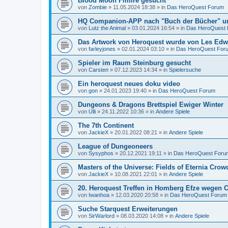
Blood Moon Fimire gesucht
von
Zombie
»
11.05.2024 18:38
» in
Das HeroQuest Forum
HQ Companion-APP nach "Buch der Bücher" und
von
Lutz the Animal
»
03.01.2024 16:54
» in
Das HeroQuest
Das Artwork von Heroquest wurde von Les Edw
von
farleyjones
»
02.01.2024 03:10
» in
Das HeroQuest For
Spieler im Raum Steinburg gesucht
von
Carsten
»
07.12.2023 14:34
» in
Spielersuche
Ein heroquest neues doku video
von
gon
»
24.01.2023 19:40
» in
Das HeroQuest Forum
Dungeons & Dragons Brettspiel Ewiger Winter
von
Ulli
»
24.11.2022 10:36
» in
Andere Spiele
The 7th Continent
von
JackieX
»
20.01.2022 08:21
» in
Andere Spiele
League of Dungeoneers
von
Sysyphos
»
20.12.2021 19:11
» in
Das HeroQuest Foru
Masters of the Universe: Fields of Eternia Cro
von
JackieX
»
10.08.2021 22:01
» in
Andere Spiele
20. Heroquest Treffen in Homberg Efze wegen 
von
Iwanhoa
»
12.03.2020 20:58
» in
Das HeroQuest Forum
Suche Starquest Erweiterungen
von
SirWarlord
»
08.03.2020 14:08
» in
Andere Spiele