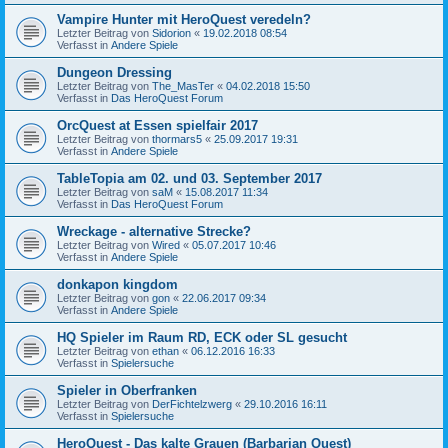
Vampire Hunter mit HeroQuest veredeln?
Letzter Beitrag von
Sidorion
«
19.02.2018 08:54
Verfasst in
Andere Spiele
Dungeon Dressing
Letzter Beitrag von
The_MasTer
«
04.02.2018 15:50
Verfasst in
Das HeroQuest Forum
OrcQuest at Essen spielfair 2017
Letzter Beitrag von
thormars5
«
25.09.2017 19:31
Verfasst in
Andere Spiele
TableTopia am 02. und 03. September 2017
Letzter Beitrag von
saM
«
15.08.2017 11:34
Verfasst in
Das HeroQuest Forum
Wreckage - alternative Strecke?
Letzter Beitrag von
Wired
«
05.07.2017 10:46
Verfasst in
Andere Spiele
donkapon kingdom
Letzter Beitrag von
gon
«
22.06.2017 09:34
Verfasst in
Andere Spiele
HQ Spieler im Raum RD, ECK oder SL gesucht
Letzter Beitrag von
ethan
«
06.12.2016 16:33
Verfasst in
Spielersuche
Spieler in Oberfranken
Letzter Beitrag von
DerFichtelzwerg
«
29.10.2016 16:11
Verfasst in
Spielersuche
HeroQuest - Das kalte Grauen (Barbarian Quest)