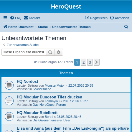
HeroQuest
FAQ
Kontakt
Registrieren
Anmelden
S
Foren-Übersicht
Suche
Unbeantwortete Themen
u
Unbeantwortete Themen
c
Zur erweiterten Suche
h
Suche
Erweiterte Suche
e
1
2
3
Nächste
Die Suche ergab 127 Treffer
Themen
HQ Nordost
Letzter Beitrag von
MonsterMotor
«
22.07.2026 20:55
Verfasst in
Spielersuche
HQ Modular Dungeon Tiles drucken
Letzter Beitrag von
Tommylou
«
20.07.2026 16:27
Verfasst in
Das HeroQuest Forum
HQ-Modular Spielbrett
Letzter Beitrag von
Borsti
«
28.05.2026 20:45
Verfasst in
Die Galerien unserer User
Elsa und Anna (aus dem Film „Die Eiskönigin“) als spielbare