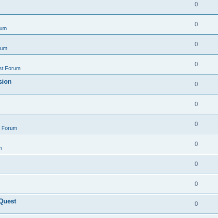
0
0
rum
0
rum
0
st Forum
sion
0
0
0
 Forum
0
m
0
0
Quest
0