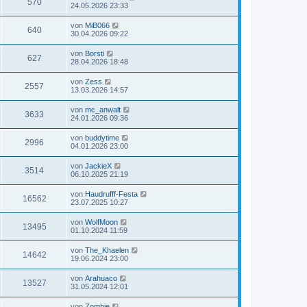
570
24.05.2026 23:33
von
MiB066
640
30.04.2026 09:22
von
Borsti
627
28.04.2026 18:48
von
Zess
2557
13.03.2026 14:57
von
mc_anwalt
3633
24.01.2026 09:36
von
buddytime
2996
04.01.2026 23:00
von
JackieX
3514
06.10.2025 21:19
von
Haudrufff-Festa
16562
23.07.2025 10:27
von
WolfMoon
13495
01.10.2024 11:59
von
The_Khaelen
14642
19.06.2024 23:00
von
Arahuaco
13527
31.05.2024 12:01
von
Zombie