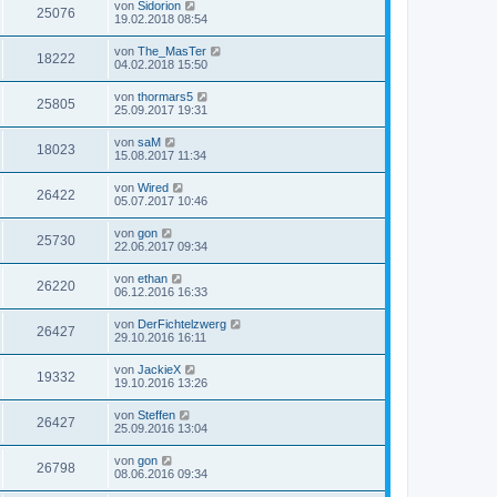
von
Sidorion
25076
19.02.2018 08:54
von
The_MasTer
18222
04.02.2018 15:50
von
thormars5
25805
25.09.2017 19:31
von
saM
18023
15.08.2017 11:34
von
Wired
26422
05.07.2017 10:46
von
gon
25730
22.06.2017 09:34
von
ethan
26220
06.12.2016 16:33
von
DerFichtelzwerg
26427
29.10.2016 16:11
von
JackieX
19332
19.10.2016 13:26
von
Steffen
26427
25.09.2016 13:04
von
gon
26798
08.06.2016 09:34