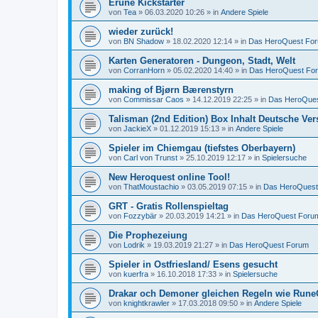
Erune Kickstarter
von
Tea
»
06.03.2020 10:26
» in
Andere Spiele
wieder zurück!
von
BN Shadow
»
18.02.2020 12:14
» in
Das HeroQuest Fo
Karten Generatoren - Dungeon, Stadt, Welt
von
CorranHorn
»
05.02.2020 14:40
» in
Das HeroQuest Fo
making of Bjørn Bærenstyrn
von
Commissar Caos
»
14.12.2019 22:25
» in
Das HeroQue
Talisman (2nd Edition) Box Inhalt Deutsche Ver
von
JackieX
»
01.12.2019 15:13
» in
Andere Spiele
Spieler im Chiemgau (tiefstes Oberbayern)
von
Carl von Trunst
»
25.10.2019 12:17
» in
Spielersuche
New Heroquest online Tool!
von
ThatMoustachio
»
03.05.2019 07:15
» in
Das HeroQuest
GRT - Gratis Rollenspieltag
von
Fozzybär
»
20.03.2019 14:21
» in
Das HeroQuest Foru
Die Prophezeiung
von
Lodrik
»
19.03.2019 21:27
» in
Das HeroQuest Forum
Spieler in Ostfriesland/ Esens gesucht
von
kuerfra
»
16.10.2018 17:33
» in
Spielersuche
Drakar och Demoner gleichen Regeln wie Rune
von
knightkrawler
»
17.03.2018 09:50
» in
Andere Spiele