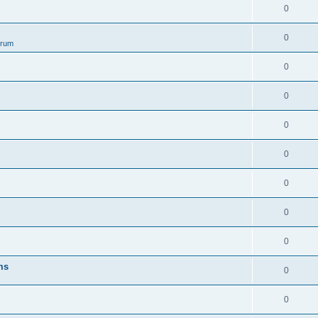
0
0
orum
0
0
0
0
0
0
0
ms
0
0