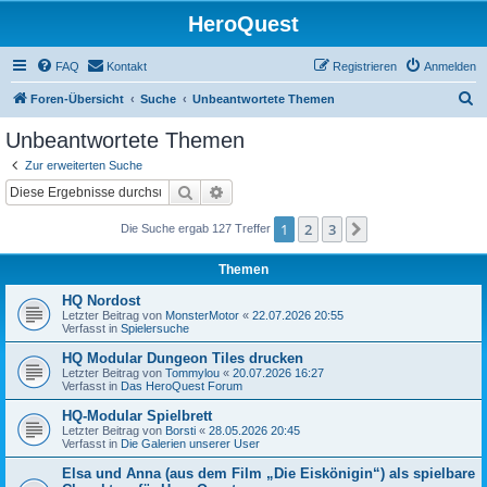
HeroQuest
FAQ
Kontakt
Registrieren
Anmelden
S
Foren-Übersicht
Suche
Unbeantwortete Themen
u
Unbeantwortete Themen
c
Zur erweiterten Suche
h
Suche
Erweiterte Suche
e
1
2
3
Nächste
Die Suche ergab 127 Treffer
Themen
HQ Nordost
Letzter Beitrag von
MonsterMotor
«
22.07.2026 20:55
Verfasst in
Spielersuche
HQ Modular Dungeon Tiles drucken
Letzter Beitrag von
Tommylou
«
20.07.2026 16:27
Verfasst in
Das HeroQuest Forum
HQ-Modular Spielbrett
Letzter Beitrag von
Borsti
«
28.05.2026 20:45
Verfasst in
Die Galerien unserer User
Elsa und Anna (aus dem Film „Die Eiskönigin“) als spielbare