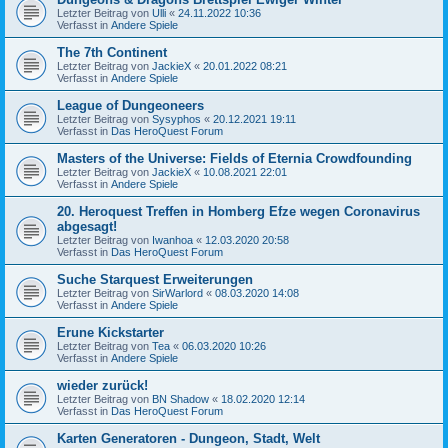
Letzter Beitrag von
Ulli
«
24.11.2022 10:36
Verfasst in
Andere Spiele
The 7th Continent
Letzter Beitrag von
JackieX
«
20.01.2022 08:21
Verfasst in
Andere Spiele
League of Dungeoneers
Letzter Beitrag von
Sysyphos
«
20.12.2021 19:11
Verfasst in
Das HeroQuest Forum
Masters of the Universe: Fields of Eternia Crowdfounding
Letzter Beitrag von
JackieX
«
10.08.2021 22:01
Verfasst in
Andere Spiele
20. Heroquest Treffen in Homberg Efze wegen Coronavirus
abgesagt!
Letzter Beitrag von
Iwanhoa
«
12.03.2020 20:58
Verfasst in
Das HeroQuest Forum
Suche Starquest Erweiterungen
Letzter Beitrag von
SirWarlord
«
08.03.2020 14:08
Verfasst in
Andere Spiele
Erune Kickstarter
Letzter Beitrag von
Tea
«
06.03.2020 10:26
Verfasst in
Andere Spiele
wieder zurück!
Letzter Beitrag von
BN Shadow
«
18.02.2020 12:14
Verfasst in
Das HeroQuest Forum
Karten Generatoren - Dungeon, Stadt, Welt