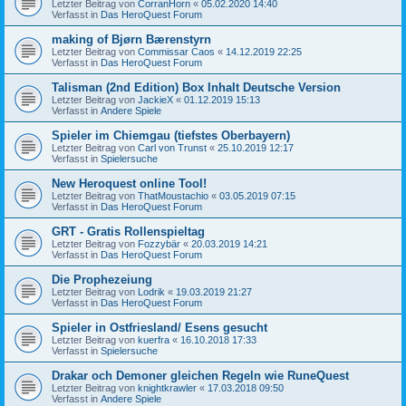
Letzter Beitrag von
CorranHorn
«
05.02.2020 14:40
Verfasst in
Das HeroQuest Forum
making of Bjørn Bærenstyrn
Letzter Beitrag von
Commissar Caos
«
14.12.2019 22:25
Verfasst in
Das HeroQuest Forum
Talisman (2nd Edition) Box Inhalt Deutsche Version
Letzter Beitrag von
JackieX
«
01.12.2019 15:13
Verfasst in
Andere Spiele
Spieler im Chiemgau (tiefstes Oberbayern)
Letzter Beitrag von
Carl von Trunst
«
25.10.2019 12:17
Verfasst in
Spielersuche
New Heroquest online Tool!
Letzter Beitrag von
ThatMoustachio
«
03.05.2019 07:15
Verfasst in
Das HeroQuest Forum
GRT - Gratis Rollenspieltag
Letzter Beitrag von
Fozzybär
«
20.03.2019 14:21
Verfasst in
Das HeroQuest Forum
Die Prophezeiung
Letzter Beitrag von
Lodrik
«
19.03.2019 21:27
Verfasst in
Das HeroQuest Forum
Spieler in Ostfriesland/ Esens gesucht
Letzter Beitrag von
kuerfra
«
16.10.2018 17:33
Verfasst in
Spielersuche
Drakar och Demoner gleichen Regeln wie RuneQuest
Letzter Beitrag von
knightkrawler
«
17.03.2018 09:50
Verfasst in
Andere Spiele