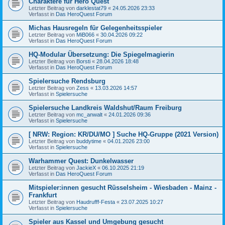
Charaktere für Hero Quest
Letzter Beitrag von
darklestat79
«
24.05.2026 23:33
Verfasst in
Das HeroQuest Forum
Michas Hausregeln für Gelegenheitsspieler
Letzter Beitrag von
MiB066
«
30.04.2026 09:22
Verfasst in
Das HeroQuest Forum
HQ-Modular Übersetzung: Die Spiegelmagierin
Letzter Beitrag von
Borsti
«
28.04.2026 18:48
Verfasst in
Das HeroQuest Forum
Spielersuche Rendsburg
Letzter Beitrag von
Zess
«
13.03.2026 14:57
Verfasst in
Spielersuche
Spielersuche Landkreis Waldshut/Raum Freiburg
Letzter Beitrag von
mc_anwalt
«
24.01.2026 09:36
Verfasst in
Spielersuche
[ NRW: Region: KR/DU/MO ] Suche HQ-Gruppe (2021 Version)
Letzter Beitrag von
buddytime
«
04.01.2026 23:00
Verfasst in
Spielersuche
Warhammer Quest: Dunkelwasser
Letzter Beitrag von
JackieX
«
06.10.2025 21:19
Verfasst in
Das HeroQuest Forum
Mitspieler:innen gesucht Rüsselsheim - Wiesbaden - Mainz -
Frankfurt
Letzter Beitrag von
Haudrufff-Festa
«
23.07.2025 10:27
Verfasst in
Spielersuche
Spieler aus Kassel und Umgebung gesucht