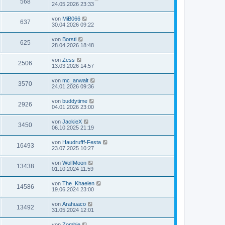
568
24.05.2026 23:33
von
MiB066
637
30.04.2026 09:22
von
Borsti
625
28.04.2026 18:48
von
Zess
2506
13.03.2026 14:57
von
mc_anwalt
3570
24.01.2026 09:36
von
buddytime
2926
04.01.2026 23:00
von
JackieX
3450
06.10.2025 21:19
von
Haudrufff-Festa
16493
23.07.2025 10:27
von
WolfMoon
13438
01.10.2024 11:59
von
The_Khaelen
14586
19.06.2024 23:00
von
Arahuaco
13492
31.05.2024 12:01
von
Zombie