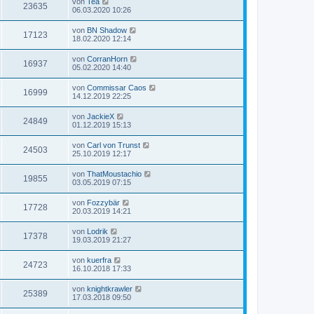
von
Tea
23635
06.03.2020 10:26
von
BN Shadow
17123
18.02.2020 12:14
von
CorranHorn
16937
05.02.2020 14:40
von
Commissar Caos
16999
14.12.2019 22:25
von
JackieX
24849
01.12.2019 15:13
von
Carl von Trunst
24503
25.10.2019 12:17
von
ThatMoustachio
19855
03.05.2019 07:15
von
Fozzybär
17728
20.03.2019 14:21
von
Lodrik
17378
19.03.2019 21:27
von
kuerfra
24723
16.10.2018 17:33
von
knightkrawler
25389
17.03.2018 09:50