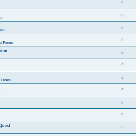
0
0
rum
0
rum
0
st Forum
sion
0
0
0
 Forum
0
m
0
0
Quest
0