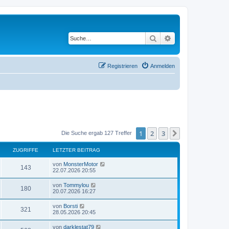
Suche
Erweiterte Suche
Registrieren
Anmelden
1
2
3
Nächste
Die Suche ergab 127 Treffer
ZUGRIFFE
LETZTER BEITRAG
von
MonsterMotor
143
22.07.2026 20:55
von
Tommylou
180
20.07.2026 16:27
von
Borsti
321
28.05.2026 20:45
von
darklestat79