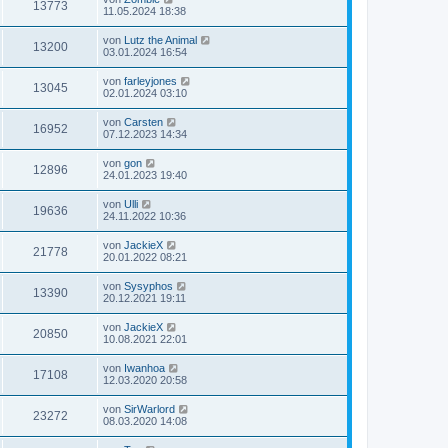
13773
11.05.2024 18:38
von
Lutz the Animal
13200
03.01.2024 16:54
von
farleyjones
13045
02.01.2024 03:10
von
Carsten
16952
07.12.2023 14:34
von
gon
12896
24.01.2023 19:40
von
Ulli
19636
24.11.2022 10:36
von
JackieX
21778
20.01.2022 08:21
von
Sysyphos
13390
20.12.2021 19:11
von
JackieX
20850
10.08.2021 22:01
von
Iwanhoa
17108
12.03.2020 20:58
von
SirWarlord
23272
08.03.2020 14:08