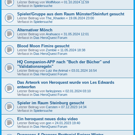
Letzter Beitrag von
WolfMoon
«
01.10.2024 11:59
Verfasst in
Spielersuche
Spieler/Gruppe aus dem Raum Münster/Steinfurt gesucht
Letzter Beitrag von
The_Khaelen
«
19.06.2024 23:00
Verfasst in
Spielersuche
Alternativer Mönch
Letzter Beitrag von
Arahuaco
«
31.05.2024 12:01
Verfasst in
Das HeroQuest Forum
Blood Moon Fimire gesucht
Letzter Beitrag von
Zombie
«
11.05.2024 18:38
Verfasst in
Das HeroQuest Forum
HQ Companion-APP nach "Buch der Bücher" und
"Validationsregeln"
Letzter Beitrag von
Lutz the Animal
«
03.01.2024 16:54
Verfasst in
Das HeroQuest Forum
Das Artwork von Heroquest wurde von Les Edwards
entworfen
Letzter Beitrag von
farleyjones
«
02.01.2024 03:10
Verfasst in
Das HeroQuest Forum
Spieler im Raum Steinburg gesucht
Letzter Beitrag von
Carsten
«
07.12.2023 14:34
Verfasst in
Spielersuche
Ein heroquest neues doku video
Letzter Beitrag von
gon
«
24.01.2023 19:40
Verfasst in
Das HeroQuest Forum
Dungeons & Dragons Brettspiel Ewiger Winter