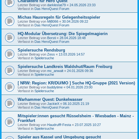
Charaktere für Hero Quest
Letzter Beitrag von
darklestat79
«
24.05.2026 23:33
Verfasst in
Das HeroQuest Forum
Michas Hausregeln für Gelegenheitsspieler
Letzter Beitrag von
MiB066
«
30.04.2026 09:22
Verfasst in
Das HeroQuest Forum
HQ-Modular Übersetzung: Die Spiegelmagierin
Letzter Beitrag von
Borsti
«
28.04.2026 18:48
Verfasst in
Das HeroQuest Forum
Spielersuche Rendsburg
Letzter Beitrag von
Zess
«
13.03.2026 14:57
Verfasst in
Spielersuche
Spielersuche Landkreis Waldshut/Raum Freiburg
Letzter Beitrag von
mc_anwalt
«
24.01.2026 09:36
Verfasst in
Spielersuche
[ NRW: Region: KR/DU/MO ] Suche HQ-Gruppe (2021 Version)
Letzter Beitrag von
buddytime
«
04.01.2026 23:00
Verfasst in
Spielersuche
Warhammer Quest: Dunkelwasser
Letzter Beitrag von
JackieX
«
06.10.2025 21:19
Verfasst in
Das HeroQuest Forum
Mitspieler:innen gesucht Rüsselsheim - Wiesbaden - Mainz -
Frankfurt
Letzter Beitrag von
Haudrufff-Festa
«
23.07.2025 10:27
Verfasst in
Spielersuche
Spieler aus Kassel und Umgebung gesucht