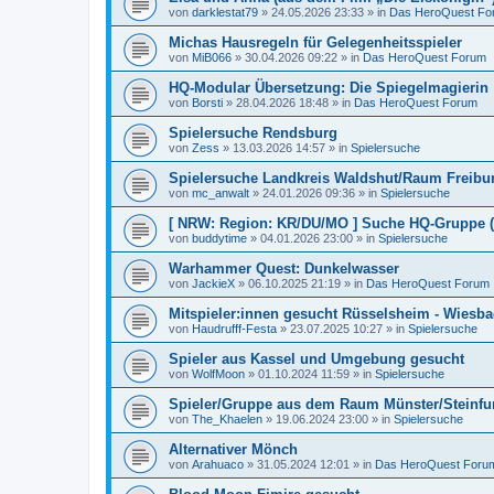
von
darklestat79
»
24.05.2026 23:33
» in
Das HeroQuest Fo
Michas Hausregeln für Gelegenheitsspieler
von
MiB066
»
30.04.2026 09:22
» in
Das HeroQuest Forum
HQ-Modular Übersetzung: Die Spiegelmagierin
von
Borsti
»
28.04.2026 18:48
» in
Das HeroQuest Forum
Spielersuche Rendsburg
von
Zess
»
13.03.2026 14:57
» in
Spielersuche
Spielersuche Landkreis Waldshut/Raum Freibu
von
mc_anwalt
»
24.01.2026 09:36
» in
Spielersuche
[ NRW: Region: KR/DU/MO ] Suche HQ-Gruppe (
von
buddytime
»
04.01.2026 23:00
» in
Spielersuche
Warhammer Quest: Dunkelwasser
von
JackieX
»
06.10.2025 21:19
» in
Das HeroQuest Forum
Mitspieler:innen gesucht Rüsselsheim - Wiesbad
von
Haudrufff-Festa
»
23.07.2025 10:27
» in
Spielersuche
Spieler aus Kassel und Umgebung gesucht
von
WolfMoon
»
01.10.2024 11:59
» in
Spielersuche
Spieler/Gruppe aus dem Raum Münster/Steinfur
von
The_Khaelen
»
19.06.2024 23:00
» in
Spielersuche
Alternativer Mönch
von
Arahuaco
»
31.05.2024 12:01
» in
Das HeroQuest Foru