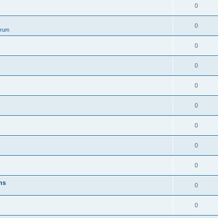
0
0
orum
0
0
0
0
0
0
0
ms
0
0