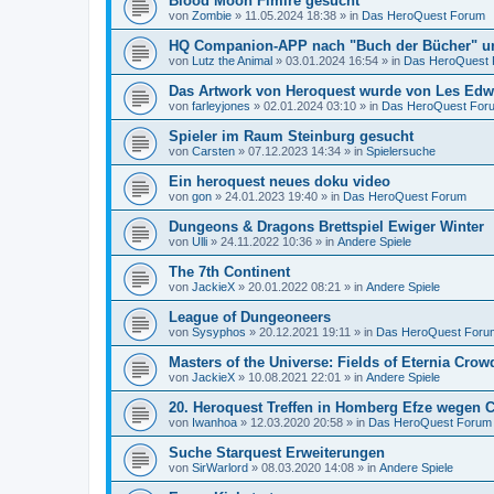
Blood Moon Fimire gesucht
von
Zombie
»
11.05.2024 18:38
» in
Das HeroQuest Forum
HQ Companion-APP nach "Buch der Bücher" und
von
Lutz the Animal
»
03.01.2024 16:54
» in
Das HeroQuest
Das Artwork von Heroquest wurde von Les Edw
von
farleyjones
»
02.01.2024 03:10
» in
Das HeroQuest For
Spieler im Raum Steinburg gesucht
von
Carsten
»
07.12.2023 14:34
» in
Spielersuche
Ein heroquest neues doku video
von
gon
»
24.01.2023 19:40
» in
Das HeroQuest Forum
Dungeons & Dragons Brettspiel Ewiger Winter
von
Ulli
»
24.11.2022 10:36
» in
Andere Spiele
The 7th Continent
von
JackieX
»
20.01.2022 08:21
» in
Andere Spiele
League of Dungeoneers
von
Sysyphos
»
20.12.2021 19:11
» in
Das HeroQuest Foru
Masters of the Universe: Fields of Eternia Cro
von
JackieX
»
10.08.2021 22:01
» in
Andere Spiele
20. Heroquest Treffen in Homberg Efze wegen 
von
Iwanhoa
»
12.03.2020 20:58
» in
Das HeroQuest Forum
Suche Starquest Erweiterungen
von
SirWarlord
»
08.03.2020 14:08
» in
Andere Spiele