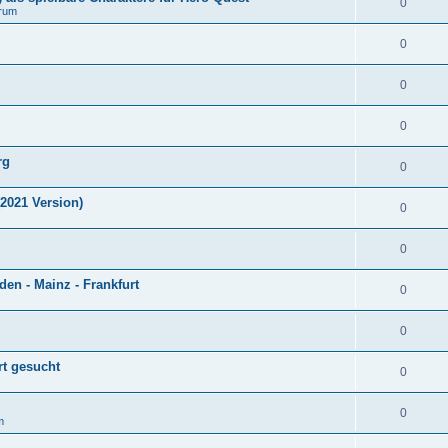
0
rum
0
0
0
rg
0
2021 Version)
0
0
en - Mainz - Frankfurt
0
0
t gesucht
0
0
m