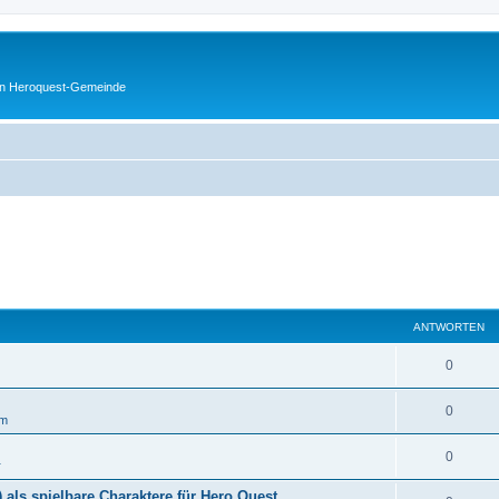
en Heroquest-Gemeinde
ANTWORTEN
0
0
um
0
r
als spielbare Charaktere für Hero Quest