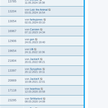
13785
11.05.2024 18:38
von
Lutz the Animal
13204
03.01.2024 16:54
von
farleyjones
13054
02.01.2024 03:10
von
Carsten
16967
07.12.2023 14:34
von
gon
12906
24.01.2023 19:40
von
Ulli
19654
24.11.2022 10:36
von
JackieX
21804
20.01.2022 08:21
von
Sysyphos
13397
20.12.2021 19:11
von
JackieX
20869
10.08.2021 22:01
von
Iwanhoa
17118
12.03.2020 20:58
von
SirWarlord
23295
08.03.2020 14:08