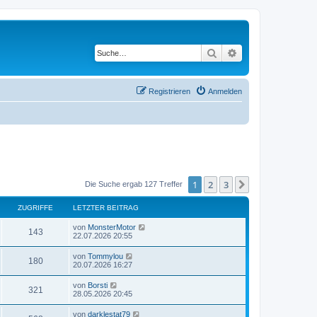
Suche
Erweiterte Suche
Registrieren
Anmelden
1
2
3
Nächste
Die Suche ergab 127 Treffer
ZUGRIFFE
LETZTER BEITRAG
von
MonsterMotor
143
22.07.2026 20:55
von
Tommylou
180
20.07.2026 16:27
von
Borsti
321
28.05.2026 20:45
von
darklestat79