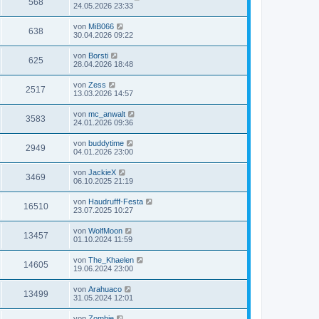
568
24.05.2026 23:33
von
MiB066
638
30.04.2026 09:22
von
Borsti
625
28.04.2026 18:48
von
Zess
2517
13.03.2026 14:57
von
mc_anwalt
3583
24.01.2026 09:36
von
buddytime
2949
04.01.2026 23:00
von
JackieX
3469
06.10.2025 21:19
von
Haudrufff-Festa
16510
23.07.2025 10:27
von
WolfMoon
13457
01.10.2024 11:59
von
The_Khaelen
14605
19.06.2024 23:00
von
Arahuaco
13499
31.05.2024 12:01
von
Zombie