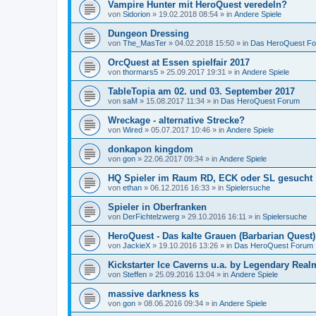
Vampire Hunter mit HeroQuest veredeln?
von
Sidorion
»
19.02.2018 08:54
» in
Andere Spiele
Dungeon Dressing
von
The_MasTer
»
04.02.2018 15:50
» in
Das HeroQuest F
OrcQuest at Essen spielfair 2017
von
thormars5
»
25.09.2017 19:31
» in
Andere Spiele
TableTopia am 02. und 03. September 2017
von
saM
»
15.08.2017 11:34
» in
Das HeroQuest Forum
Wreckage - alternative Strecke?
von
Wired
»
05.07.2017 10:46
» in
Andere Spiele
donkapon kingdom
von
gon
»
22.06.2017 09:34
» in
Andere Spiele
HQ Spieler im Raum RD, ECK oder SL gesucht
von
ethan
»
06.12.2016 16:33
» in
Spielersuche
Spieler in Oberfranken
von
DerFichtelzwerg
»
29.10.2016 16:11
» in
Spielersuche
HeroQuest - Das kalte Grauen (Barbarian Quest)
von
JackieX
»
19.10.2016 13:26
» in
Das HeroQuest Forum
Kickstarter Ice Caverns u.a. by Legendary Real
von
Steffen
»
25.09.2016 13:04
» in
Andere Spiele
massive darkness ks
von
gon
»
08.06.2016 09:34
» in
Andere Spiele