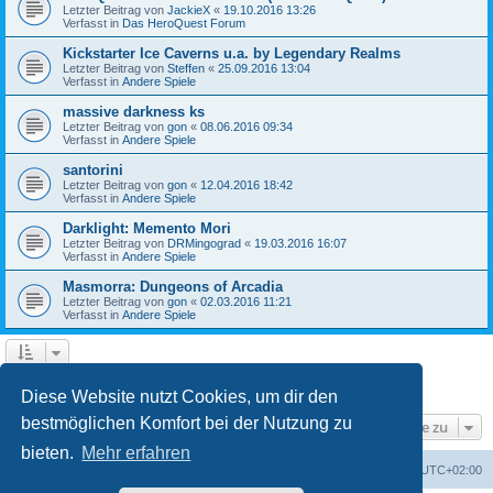
Letzter Beitrag von
JackieX
«
19.10.2016 13:26
Verfasst in
Das HeroQuest Forum
Kickstarter Ice Caverns u.a. by Legendary Realms
Letzter Beitrag von
Steffen
«
25.09.2016 13:04
Verfasst in
Andere Spiele
massive darkness ks
Letzter Beitrag von
gon
«
08.06.2016 09:34
Verfasst in
Andere Spiele
santorini
Letzter Beitrag von
gon
«
12.04.2016 18:42
Verfasst in
Andere Spiele
Darklight: Memento Mori
Letzter Beitrag von
DRMingograd
«
19.03.2016 16:07
Verfasst in
Andere Spiele
Masmorra: Dungeons of Arcadia
Letzter Beitrag von
gon
«
02.03.2016 11:21
Verfasst in
Andere Spiele
1
2
3
Nächste
Die Suche ergab 127 Treffer
Diese Website nutzt Cookies, um dir den
bestmöglichen Komfort bei der Nutzung zu
Gehe zu
bieten.
Mehr erfahren
Foren-Übersicht
Alle Zeiten sind
UTC+02:00