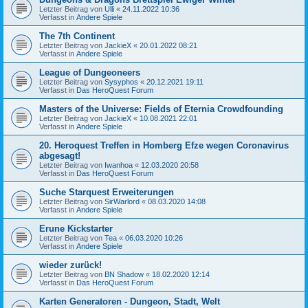
Letzter Beitrag von
Ulli
«
24.11.2022 10:36
Verfasst in
Andere Spiele
The 7th Continent
Letzter Beitrag von
JackieX
«
20.01.2022 08:21
Verfasst in
Andere Spiele
League of Dungeoneers
Letzter Beitrag von
Sysyphos
«
20.12.2021 19:11
Verfasst in
Das HeroQuest Forum
Masters of the Universe: Fields of Eternia Crowdfounding
Letzter Beitrag von
JackieX
«
10.08.2021 22:01
Verfasst in
Andere Spiele
20. Heroquest Treffen in Homberg Efze wegen Coronavirus
abgesagt!
Letzter Beitrag von
Iwanhoa
«
12.03.2020 20:58
Verfasst in
Das HeroQuest Forum
Suche Starquest Erweiterungen
Letzter Beitrag von
SirWarlord
«
08.03.2020 14:08
Verfasst in
Andere Spiele
Erune Kickstarter
Letzter Beitrag von
Tea
«
06.03.2020 10:26
Verfasst in
Andere Spiele
wieder zurück!
Letzter Beitrag von
BN Shadow
«
18.02.2020 12:14
Verfasst in
Das HeroQuest Forum
Karten Generatoren - Dungeon, Stadt, Welt