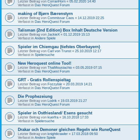
Letzter Beitrag von
CorranHorn
«
05.02.2020 14:40
Verfasst in
Das HeroQuest Forum
making of Bjørn Bærenstyrn
Letzter Beitrag von
Commissar Caos
«
14.12.2019 22:25
Verfasst in
Das HeroQuest Forum
Talisman (2nd Edition) Box Inhalt Deutsche Version
Letzter Beitrag von
JackieX
«
01.12.2019 15:13
Verfasst in
Andere Spiele
Spieler im Chiemgau (tiefstes Oberbayern)
Letzter Beitrag von
Carl von Trunst
«
25.10.2019 12:17
Verfasst in
Spielersuche
New Heroquest online Tool!
Letzter Beitrag von
ThatMoustachio
«
03.05.2019 07:15
Verfasst in
Das HeroQuest Forum
GRT - Gratis Rollenspieltag
Letzter Beitrag von
Fozzybär
«
20.03.2019 14:21
Verfasst in
Das HeroQuest Forum
Die Prophezeiung
Letzter Beitrag von
Lodrik
«
19.03.2019 21:27
Verfasst in
Das HeroQuest Forum
Spieler in Ostfriesland/ Esens gesucht
Letzter Beitrag von
kuerfra
«
16.10.2018 17:33
Verfasst in
Spielersuche
Drakar och Demoner gleichen Regeln wie RuneQuest
Letzter Beitrag von
knightkrawler
«
17.03.2018 09:50
Verfasst in
Andere Spiele