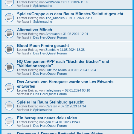
Letzter Beitrag von
WolfMoon
«
01.10.2024 11:59
Verfasst in
Spielersuche
Spieler/Gruppe aus dem Raum Münster/Steinfurt gesucht
Letzter Beitrag von
The_Khaelen
«
19.06.2024 23:00
Verfasst in
Spielersuche
Alternativer Mönch
Letzter Beitrag von
Arahuaco
«
31.05.2024 12:01
Verfasst in
Das HeroQuest Forum
Blood Moon Fimire gesucht
Letzter Beitrag von
Zombie
«
11.05.2024 18:38
Verfasst in
Das HeroQuest Forum
HQ Companion-APP nach "Buch der Bücher" und
"Validationsregeln"
Letzter Beitrag von
Lutz the Animal
«
03.01.2024 16:54
Verfasst in
Das HeroQuest Forum
Das Artwork von Heroquest wurde von Les Edwards
entworfen
Letzter Beitrag von
farleyjones
«
02.01.2024 03:10
Verfasst in
Das HeroQuest Forum
Spieler im Raum Steinburg gesucht
Letzter Beitrag von
Carsten
«
07.12.2023 14:34
Verfasst in
Spielersuche
Ein heroquest neues doku video
Letzter Beitrag von
gon
«
24.01.2023 19:40
Verfasst in
Das HeroQuest Forum
Dungeons & Dragons Brettspiel Ewiger Winter