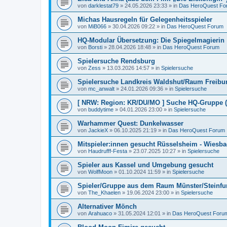
von
darklestat79
»
24.05.2026 23:33
» in
Das HeroQuest Fo
Michas Hausregeln für Gelegenheitsspieler
von
MiB066
»
30.04.2026 09:22
» in
Das HeroQuest Forum
HQ-Modular Übersetzung: Die Spiegelmagierin
von
Borsti
»
28.04.2026 18:48
» in
Das HeroQuest Forum
Spielersuche Rendsburg
von
Zess
»
13.03.2026 14:57
» in
Spielersuche
Spielersuche Landkreis Waldshut/Raum Freibu
von
mc_anwalt
»
24.01.2026 09:36
» in
Spielersuche
[ NRW: Region: KR/DU/MO ] Suche HQ-Gruppe (
von
buddytime
»
04.01.2026 23:00
» in
Spielersuche
Warhammer Quest: Dunkelwasser
von
JackieX
»
06.10.2025 21:19
» in
Das HeroQuest Forum
Mitspieler:innen gesucht Rüsselsheim - Wiesbad
von
Haudrufff-Festa
»
23.07.2025 10:27
» in
Spielersuche
Spieler aus Kassel und Umgebung gesucht
von
WolfMoon
»
01.10.2024 11:59
» in
Spielersuche
Spieler/Gruppe aus dem Raum Münster/Steinfur
von
The_Khaelen
»
19.06.2024 23:00
» in
Spielersuche
Alternativer Mönch
von
Arahuaco
»
31.05.2024 12:01
» in
Das HeroQuest Foru