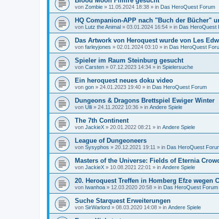
Blood Moon Fimire gesucht
von
Zombie
»
11.05.2024 18:38
» in
Das HeroQuest Forum
HQ Companion-APP nach "Buch der Bücher" und
von
Lutz the Animal
»
03.01.2024 16:54
» in
Das HeroQuest
Das Artwork von Heroquest wurde von Les Edw
von
farleyjones
»
02.01.2024 03:10
» in
Das HeroQuest For
Spieler im Raum Steinburg gesucht
von
Carsten
»
07.12.2023 14:34
» in
Spielersuche
Ein heroquest neues doku video
von
gon
»
24.01.2023 19:40
» in
Das HeroQuest Forum
Dungeons & Dragons Brettspiel Ewiger Winter
von
Ulli
»
24.11.2022 10:36
» in
Andere Spiele
The 7th Continent
von
JackieX
»
20.01.2022 08:21
» in
Andere Spiele
League of Dungeoneers
von
Sysyphos
»
20.12.2021 19:11
» in
Das HeroQuest Foru
Masters of the Universe: Fields of Eternia Cro
von
JackieX
»
10.08.2021 22:01
» in
Andere Spiele
20. Heroquest Treffen in Homberg Efze wegen 
von
Iwanhoa
»
12.03.2020 20:58
» in
Das HeroQuest Forum
Suche Starquest Erweiterungen
von
SirWarlord
»
08.03.2020 14:08
» in
Andere Spiele