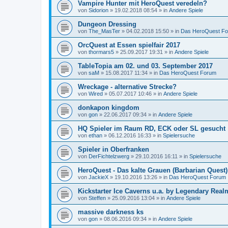
Vampire Hunter mit HeroQuest veredeln?
von
Sidorion
»
19.02.2018 08:54
» in
Andere Spiele
Dungeon Dressing
von
The_MasTer
»
04.02.2018 15:50
» in
Das HeroQuest F
OrcQuest at Essen spielfair 2017
von
thormars5
»
25.09.2017 19:31
» in
Andere Spiele
TableTopia am 02. und 03. September 2017
von
saM
»
15.08.2017 11:34
» in
Das HeroQuest Forum
Wreckage - alternative Strecke?
von
Wired
»
05.07.2017 10:46
» in
Andere Spiele
donkapon kingdom
von
gon
»
22.06.2017 09:34
» in
Andere Spiele
HQ Spieler im Raum RD, ECK oder SL gesucht
von
ethan
»
06.12.2016 16:33
» in
Spielersuche
Spieler in Oberfranken
von
DerFichtelzwerg
»
29.10.2016 16:11
» in
Spielersuche
HeroQuest - Das kalte Grauen (Barbarian Quest)
von
JackieX
»
19.10.2016 13:26
» in
Das HeroQuest Forum
Kickstarter Ice Caverns u.a. by Legendary Real
von
Steffen
»
25.09.2016 13:04
» in
Andere Spiele
massive darkness ks
von
gon
»
08.06.2016 09:34
» in
Andere Spiele