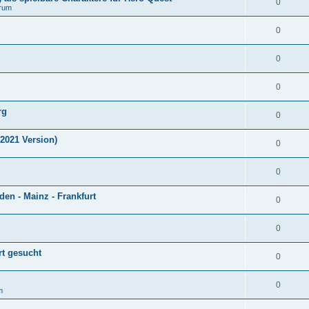
0
rum
0
0
0
rg
0
2021 Version)
0
0
en - Mainz - Frankfurt
0
0
t gesucht
0
0
m