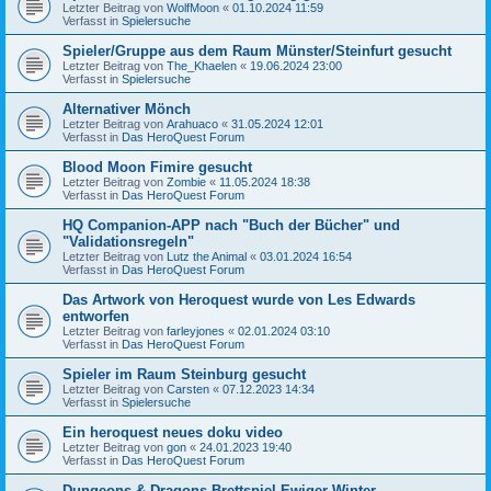
Letzter Beitrag von
WolfMoon
«
01.10.2024 11:59
Verfasst in
Spielersuche
Spieler/Gruppe aus dem Raum Münster/Steinfurt gesucht
Letzter Beitrag von
The_Khaelen
«
19.06.2024 23:00
Verfasst in
Spielersuche
Alternativer Mönch
Letzter Beitrag von
Arahuaco
«
31.05.2024 12:01
Verfasst in
Das HeroQuest Forum
Blood Moon Fimire gesucht
Letzter Beitrag von
Zombie
«
11.05.2024 18:38
Verfasst in
Das HeroQuest Forum
HQ Companion-APP nach "Buch der Bücher" und
"Validationsregeln"
Letzter Beitrag von
Lutz the Animal
«
03.01.2024 16:54
Verfasst in
Das HeroQuest Forum
Das Artwork von Heroquest wurde von Les Edwards
entworfen
Letzter Beitrag von
farleyjones
«
02.01.2024 03:10
Verfasst in
Das HeroQuest Forum
Spieler im Raum Steinburg gesucht
Letzter Beitrag von
Carsten
«
07.12.2023 14:34
Verfasst in
Spielersuche
Ein heroquest neues doku video
Letzter Beitrag von
gon
«
24.01.2023 19:40
Verfasst in
Das HeroQuest Forum
Dungeons & Dragons Brettspiel Ewiger Winter