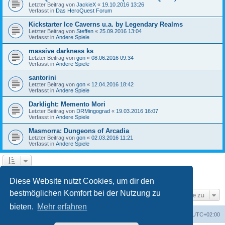
Letzter Beitrag von
JackieX
«
19.10.2016 13:26
Verfasst in
Das HeroQuest Forum
Kickstarter Ice Caverns u.a. by Legendary Realms
Letzter Beitrag von
Steffen
«
25.09.2016 13:04
Verfasst in
Andere Spiele
massive darkness ks
Letzter Beitrag von
gon
«
08.06.2016 09:34
Verfasst in
Andere Spiele
santorini
Letzter Beitrag von
gon
«
12.04.2016 18:42
Verfasst in
Andere Spiele
Darklight: Memento Mori
Letzter Beitrag von
DRMingograd
«
19.03.2016 16:07
Verfasst in
Andere Spiele
Masmorra: Dungeons of Arcadia
Letzter Beitrag von
gon
«
02.03.2016 11:21
Verfasst in
Andere Spiele
1
2
3
Nächste
Die Suche ergab 127 Treffer
Diese Website nutzt Cookies, um dir den
bestmöglichen Komfort bei der Nutzung zu
Gehe zu
bieten.
Mehr erfahren
Foren-Übersicht
Alle Zeiten sind
UTC+02:00