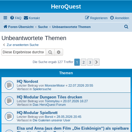
HeroQuest
FAQ
Kontakt
Registrieren
Anmelden
S
Foren-Übersicht
Suche
Unbeantwortete Themen
u
Unbeantwortete Themen
c
Zur erweiterten Suche
h
Suche
Erweiterte Suche
e
1
2
3
Nächste
Die Suche ergab 127 Treffer
Themen
HQ Nordost
Letzter Beitrag von
MonsterMotor
«
22.07.2026 20:55
Verfasst in
Spielersuche
HQ Modular Dungeon Tiles drucken
Letzter Beitrag von
Tommylou
«
20.07.2026 16:27
Verfasst in
Das HeroQuest Forum
HQ-Modular Spielbrett
Letzter Beitrag von
Borsti
«
28.05.2026 20:45
Verfasst in
Die Galerien unserer User
Elsa und Anna (aus dem Film „Die Eiskönigin“) als spielbare