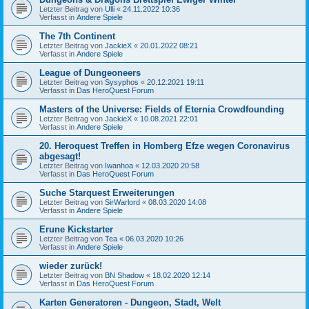
Letzter Beitrag von
Ulli
«
24.11.2022 10:36
Verfasst in
Andere Spiele
The 7th Continent
Letzter Beitrag von
JackieX
«
20.01.2022 08:21
Verfasst in
Andere Spiele
League of Dungeoneers
Letzter Beitrag von
Sysyphos
«
20.12.2021 19:11
Verfasst in
Das HeroQuest Forum
Masters of the Universe: Fields of Eternia Crowdfounding
Letzter Beitrag von
JackieX
«
10.08.2021 22:01
Verfasst in
Andere Spiele
20. Heroquest Treffen in Homberg Efze wegen Coronavirus
abgesagt!
Letzter Beitrag von
Iwanhoa
«
12.03.2020 20:58
Verfasst in
Das HeroQuest Forum
Suche Starquest Erweiterungen
Letzter Beitrag von
SirWarlord
«
08.03.2020 14:08
Verfasst in
Andere Spiele
Erune Kickstarter
Letzter Beitrag von
Tea
«
06.03.2020 10:26
Verfasst in
Andere Spiele
wieder zurück!
Letzter Beitrag von
BN Shadow
«
18.02.2020 12:14
Verfasst in
Das HeroQuest Forum
Karten Generatoren - Dungeon, Stadt, Welt