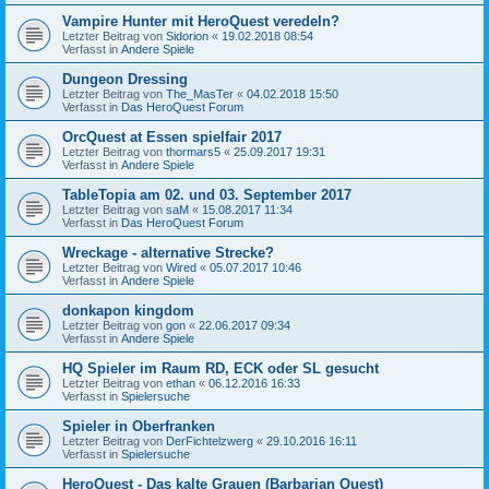
Vampire Hunter mit HeroQuest veredeln?
Letzter Beitrag von
Sidorion
«
19.02.2018 08:54
Verfasst in
Andere Spiele
Dungeon Dressing
Letzter Beitrag von
The_MasTer
«
04.02.2018 15:50
Verfasst in
Das HeroQuest Forum
OrcQuest at Essen spielfair 2017
Letzter Beitrag von
thormars5
«
25.09.2017 19:31
Verfasst in
Andere Spiele
TableTopia am 02. und 03. September 2017
Letzter Beitrag von
saM
«
15.08.2017 11:34
Verfasst in
Das HeroQuest Forum
Wreckage - alternative Strecke?
Letzter Beitrag von
Wired
«
05.07.2017 10:46
Verfasst in
Andere Spiele
donkapon kingdom
Letzter Beitrag von
gon
«
22.06.2017 09:34
Verfasst in
Andere Spiele
HQ Spieler im Raum RD, ECK oder SL gesucht
Letzter Beitrag von
ethan
«
06.12.2016 16:33
Verfasst in
Spielersuche
Spieler in Oberfranken
Letzter Beitrag von
DerFichtelzwerg
«
29.10.2016 16:11
Verfasst in
Spielersuche
HeroQuest - Das kalte Grauen (Barbarian Quest)