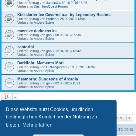
Letzter Beitrag von
JackieX
«
19.10.2016 13:26
Verfasst in
Das HeroQuest Forum
Kickstarter Ice Caverns u.a. by Legendary Realms
Letzter Beitrag von
Steffen
«
25.09.2016 13:04
Verfasst in
Andere Spiele
massive darkness ks
Letzter Beitrag von
gon
«
08.06.2016 09:34
Verfasst in
Andere Spiele
santorini
Letzter Beitrag von
gon
«
12.04.2016 18:42
Verfasst in
Andere Spiele
Darklight: Memento Mori
Letzter Beitrag von
DRMingograd
«
19.03.2016 16:07
Verfasst in
Andere Spiele
Masmorra: Dungeons of Arcadia
Letzter Beitrag von
gon
«
02.03.2016 11:21
Verfasst in
Andere Spiele
1
2
3
Nächste
Die Suche ergab 127 Treffer
Diese Website nutzt Cookies, um dir den
bestmöglichen Komfort bei der Nutzung zu
Gehe zu
bieten.
Mehr erfahren
Foren-Übersicht
Alle Zeiten sind
UTC+02:00