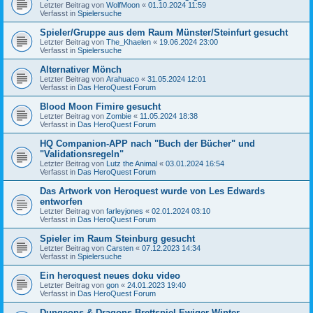
Letzter Beitrag von
WolfMoon
«
01.10.2024 11:59
Verfasst in
Spielersuche
Spieler/Gruppe aus dem Raum Münster/Steinfurt gesucht
Letzter Beitrag von
The_Khaelen
«
19.06.2024 23:00
Verfasst in
Spielersuche
Alternativer Mönch
Letzter Beitrag von
Arahuaco
«
31.05.2024 12:01
Verfasst in
Das HeroQuest Forum
Blood Moon Fimire gesucht
Letzter Beitrag von
Zombie
«
11.05.2024 18:38
Verfasst in
Das HeroQuest Forum
HQ Companion-APP nach "Buch der Bücher" und
"Validationsregeln"
Letzter Beitrag von
Lutz the Animal
«
03.01.2024 16:54
Verfasst in
Das HeroQuest Forum
Das Artwork von Heroquest wurde von Les Edwards
entworfen
Letzter Beitrag von
farleyjones
«
02.01.2024 03:10
Verfasst in
Das HeroQuest Forum
Spieler im Raum Steinburg gesucht
Letzter Beitrag von
Carsten
«
07.12.2023 14:34
Verfasst in
Spielersuche
Ein heroquest neues doku video
Letzter Beitrag von
gon
«
24.01.2023 19:40
Verfasst in
Das HeroQuest Forum
Dungeons & Dragons Brettspiel Ewiger Winter