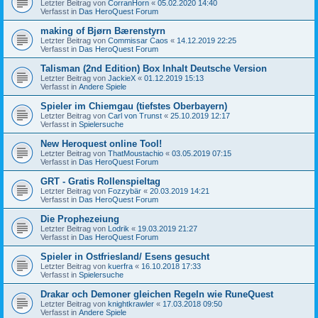
Letzter Beitrag von
CorranHorn
«
05.02.2020 14:40
Verfasst in
Das HeroQuest Forum
making of Bjørn Bærenstyrn
Letzter Beitrag von
Commissar Caos
«
14.12.2019 22:25
Verfasst in
Das HeroQuest Forum
Talisman (2nd Edition) Box Inhalt Deutsche Version
Letzter Beitrag von
JackieX
«
01.12.2019 15:13
Verfasst in
Andere Spiele
Spieler im Chiemgau (tiefstes Oberbayern)
Letzter Beitrag von
Carl von Trunst
«
25.10.2019 12:17
Verfasst in
Spielersuche
New Heroquest online Tool!
Letzter Beitrag von
ThatMoustachio
«
03.05.2019 07:15
Verfasst in
Das HeroQuest Forum
GRT - Gratis Rollenspieltag
Letzter Beitrag von
Fozzybär
«
20.03.2019 14:21
Verfasst in
Das HeroQuest Forum
Die Prophezeiung
Letzter Beitrag von
Lodrik
«
19.03.2019 21:27
Verfasst in
Das HeroQuest Forum
Spieler in Ostfriesland/ Esens gesucht
Letzter Beitrag von
kuerfra
«
16.10.2018 17:33
Verfasst in
Spielersuche
Drakar och Demoner gleichen Regeln wie RuneQuest
Letzter Beitrag von
knightkrawler
«
17.03.2018 09:50
Verfasst in
Andere Spiele