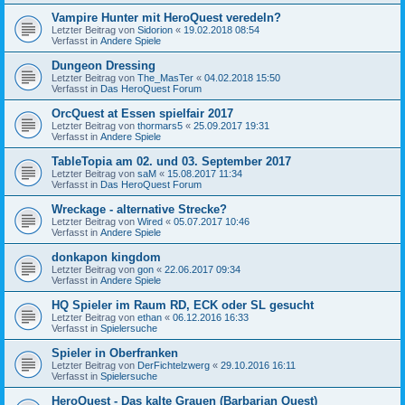
Vampire Hunter mit HeroQuest veredeln?
Letzter Beitrag von
Sidorion
«
19.02.2018 08:54
Verfasst in
Andere Spiele
Dungeon Dressing
Letzter Beitrag von
The_MasTer
«
04.02.2018 15:50
Verfasst in
Das HeroQuest Forum
OrcQuest at Essen spielfair 2017
Letzter Beitrag von
thormars5
«
25.09.2017 19:31
Verfasst in
Andere Spiele
TableTopia am 02. und 03. September 2017
Letzter Beitrag von
saM
«
15.08.2017 11:34
Verfasst in
Das HeroQuest Forum
Wreckage - alternative Strecke?
Letzter Beitrag von
Wired
«
05.07.2017 10:46
Verfasst in
Andere Spiele
donkapon kingdom
Letzter Beitrag von
gon
«
22.06.2017 09:34
Verfasst in
Andere Spiele
HQ Spieler im Raum RD, ECK oder SL gesucht
Letzter Beitrag von
ethan
«
06.12.2016 16:33
Verfasst in
Spielersuche
Spieler in Oberfranken
Letzter Beitrag von
DerFichtelzwerg
«
29.10.2016 16:11
Verfasst in
Spielersuche
HeroQuest - Das kalte Grauen (Barbarian Quest)